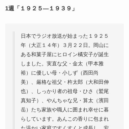
1週「１９２５―１９３９」
日本でラジオ放送が始まった１９２５
年（大正１４年）３月２２日。岡山に
ある和菓子屋にヒロイン橘安子が誕生
しました。実直な父・金太（甲本雅
裕）に優しい母・小しず（西田尚
美）、厳格な祖父・杵太郎（大和田伸
也）、しっかり者の祖母・ひさ（鷲尾
真知子）、やんちゃな兄・算太（濱田
岳）たち家族や職人に囲まれ幸せに暮
らしています。あんこの香りに包まれ
た温かい家庭ですくすくと成長し、安