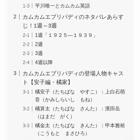
平川唯一とカムカム英語
カムカムエブリバディのネタバレあらす
じ！1週～3週
1週「１９２５―１９３９」
2週
3週
4週以降
カムカムエブリバディの登場人物キャス
ト【安子編・橘家】
橘安子（たちばな やすこ）：上白石萌
音（かみしらいし もね）
橘算太（たちばな さんた）：濱田岳
（はまだ がく）
橘金太（たちばな きんた）：甲本雅裕
（こうもと まさひろ）