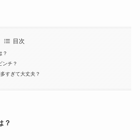
目次
は？
ビンチ？
が多すぎて大丈夫？
は？