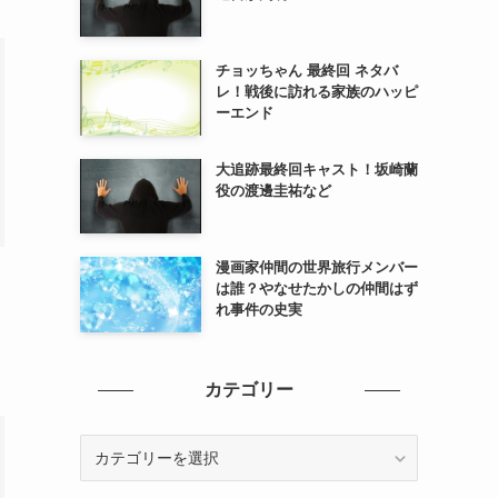
チョッちゃん 最終回 ネタバ
レ！戦後に訪れる家族のハッピ
ーエンド
大追跡最終回キャスト！坂崎蘭
役の渡邊圭祐など
漫画家仲間の世界旅行メンバー
は誰？やなせたかしの仲間はず
れ事件の史実
カテゴリー
カ
テ
ゴ