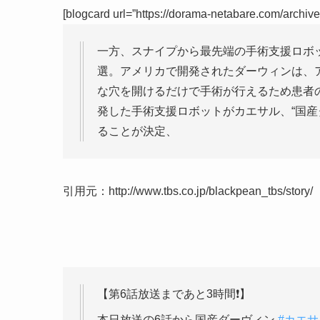
[blogcard url=”https://dorama-netabare.com/archiv
一方、スナイプから最先端の手術支援ロボ
選。アメリカで開発されたダーウィンは、
な穴を開けるだけで手術が行えるため患者
発した手術支援ロボットがカエサル、“国産
ることが決定、
引用元：http://www.tbs.co.jp/blackpean_tbs/story/
【第6話放送まであと3時間❗️】
本日放送の6話から国産ダーヴィン
#カエサ