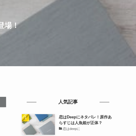
登場！
人気記事
恋はDeepにネタバレ！原作あ
らすじは人魚姫が正体？
恋はdeepに