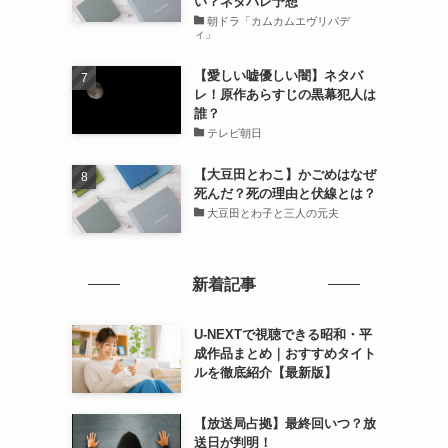
い？ネタバレ予想
朝ドラ「カムカムエヴリバデ
ィ」
【愛しい嘘優しい闇】ネタバ
レ！原作あらすじの黒幕犯人は
誰？
テレビ朝日
【大豆田とわこ】かごめはなぜ
死んだ？死の理由と伏線とは？
大豆田とわ子と三人の元夫
新着記事
U-NEXTで視聴できる昭和・平
成作品まとめ｜おすすめタイト
ルを徹底紹介【最新版】
【放送局占拠】最終回いつ？放
送日が判明！