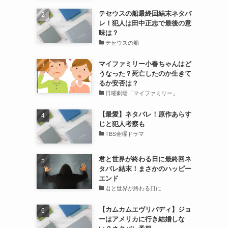
テセウスの船最終回結末ネタバ
レ！犯人は田中正志で最後の意
味は？
テセウスの船
マイファミリー小春ちゃんはど
うなった？死亡したのか生きて
るか安否は？
日曜劇場「マイファミリー」
【最愛】ネタバレ！原作あらす
じと犯人考察も
TBS金曜ドラマ
君と世界が終わる日に最終回ネ
タバレ結末！まさかのハッピー
エンド
君と世界が終わる日に
【カムカムエヴリバディ】ジョ
ーはアメリカに行き結婚しな