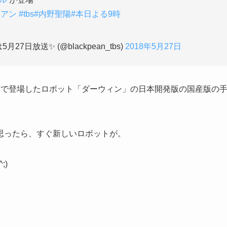
ペアン
#tbs
#内野聖陽
#本日よる9時
日放送✨ (@blackpean_tbs)
2018年5月27日
術で登場したロボット「ダーウィン」の日本開発版の国産版の
思ったら、すぐ新しいロボットが。
;)