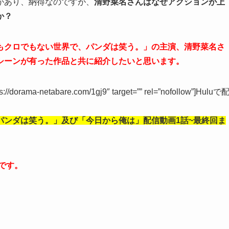
があり、納得なのですが、
清野菜名さんはなぜアクションが上
か？
もクロでもない世界で、パンダは笑う。」の主演、清野菜名さ
シーンが有った作品と共に紹介したいと思います。
tps://dorama-netabare.com/1gj9″ target=”” rel=”nofollow”]Huluで
パンダは笑う。」及び「今日から俺は」配信動画1話~最終回ま
です。