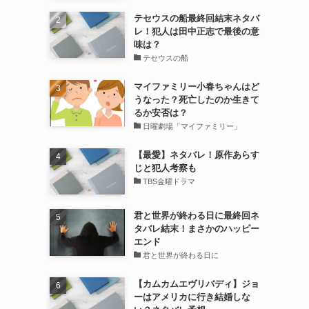
テセウスの船最終回結末ネタバ
レ！犯人は田中正志で最後の意
味は？
テセウスの船
マイファミリー小春ちゃんはど
うなった？死亡したのか生きて
るか安否は？
日曜劇場「マイファミリー」
【最愛】ネタバレ！原作あらす
じと犯人考察も
TBS金曜ドラマ
君と世界が終わる日に最終回ネ
タバレ結末！まさかのハッピー
エンド
君と世界が終わる日に
【カムカムエヴリバディ】ジョ
ーはアメリカに行き結婚しな