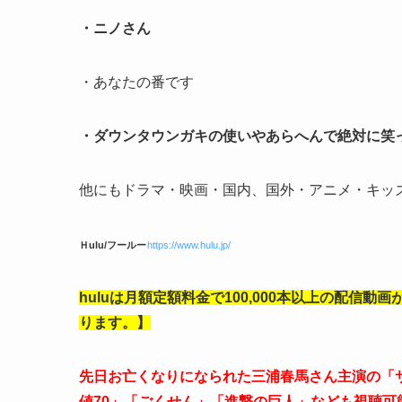
・ニノさん
・あなたの番です
・ダウンタウンガキの使いやあらへんで絶対に笑
他にもドラマ・映画・国内、国外・アニメ・キッ
Ｈulu/フールー
https://www.hulu.jp/
huluは月額定額料金で100,000本以上の配信
ります。】
先日お亡くなりになられた三浦春馬さん主演の「
値70」「ごくせん」「進撃の巨人」なども視聴可