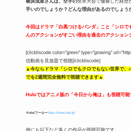
横浜流星さんは、空手の
世界大会で優勝した経歴
手いのでしょうか？どんな理由があるのでしょう
今回はドラマ「白黒つけるパンダ」こと「シロで
んのアクションがすごい理由を過去のアクション
[clickliscode color=”green” type=”growing” url=”ht
信動画を見放題で視聴[/clickliscode]
▲今ならドラマ「シロでもクロでもない世界で、
でを2週間完全無料で視聴できます▲
Huluではアニメ版の「今日から俺は」も視聴可能
Ｈulu/フールー
https://www.hulu.jp/
他にも以下など多くの作品が視聴可能です。