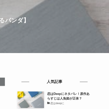
るパンダ】
人気記事
恋はDeepにネタバレ！原作あ
らすじは人魚姫が正体？
恋はdeepに