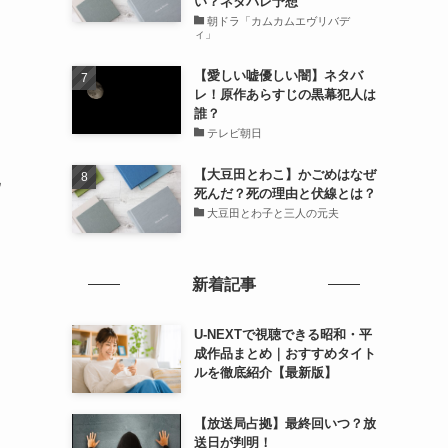
い？ネタバレ予想
朝ドラ「カムカムエヴリバデ
ィ」
【愛しい嘘優しい闇】ネタバ
レ！原作あらすじの黒幕犯人は
誰？
テレビ朝日
【大豆田とわこ】かごめはなぜ
配
死んだ？死の理由と伏線とは？
大豆田とわ子と三人の元夫
新着記事
U-NEXTで視聴できる昭和・平
成作品まとめ｜おすすめタイト
ルを徹底紹介【最新版】
【放送局占拠】最終回いつ？放
送日が判明！