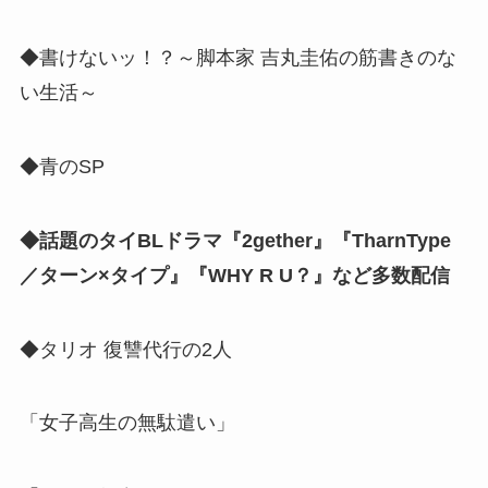
◆書けないッ！？～脚本家 吉丸圭佑の筋書きのな
い生活～
◆青のSP
◆話題のタイBLドラマ『2gether』『TharnType
／ターン×タイプ』『WHY R U？』など多数配信
◆タリオ 復讐代行の2人
「女子高生の無駄遣い」