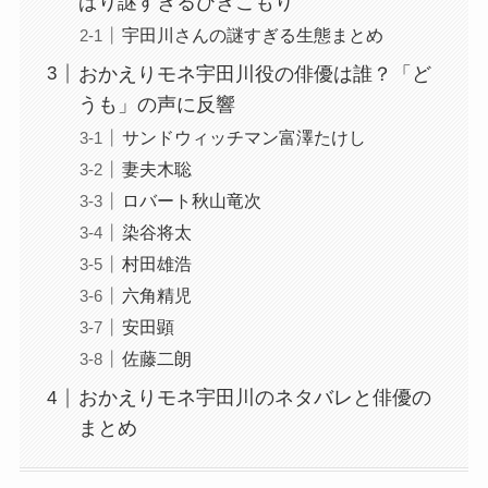
ぱり謎すぎるひきこもり
宇田川さんの謎すぎる生態まとめ
おかえりモネ宇田川役の俳優は誰？「ど
うも」の声に反響
サンドウィッチマン富澤たけし
妻夫木聡
ロバート秋山竜次
染谷将太
村田雄浩
六角精児
安田顕
佐藤二朗
おかえりモネ宇田川のネタバレと俳優の
まとめ