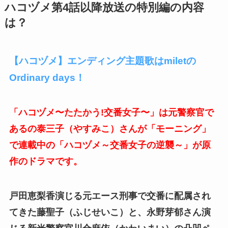
ハコヅメ第4話以降放送の特別編の内容
は？
【ハコヅメ】エンディング主題歌はmiletの
Ordinary days！
「ハコヅメ〜たたかう!交番女子〜」は元警察官で
あるの泰三子（やすみこ）さんが「モーニング」
で連載中の「ハコヅメ～交番女子の逆襲～」が原
作のドラマです。
戸田恵梨香演じる元エース刑事で交番に配属され
てきた藤聖子（ふじせいこ）と、永野芽郁さん演