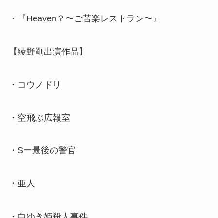
・『Heaven？〜ご苦楽レストラン〜』
【綾野剛出演作品】
・コウノドリ
・空飛ぶ広報室
・Sー最後の警官
・亜人
・白ゆき姫殺人事件