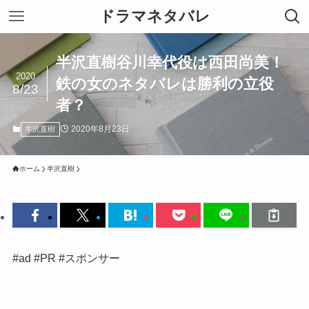
ドラマネタバレ
半沢直樹谷川幸代役は西田尚美！
2020
鉄の女のネタバレは勝利の立役
8/23
者？
2020年8月23日
半沢直樹
ホーム
半沢直樹
#ad #PR #スポンサー