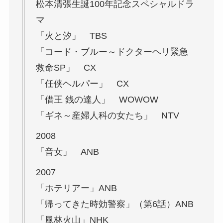
松本清張生誕100年記念スペシャルドラ
マ
「火と汐」 TBS
「コード・ブルー～ドクターヘリ緊急
救命SP」 CX
「任侠ヘルパー」 CX
「借王 銭の達人」 WOWOW
「ギネ～産婦人科の女たち」 NTV
2008
「音女」 ANB
2007
「ホテリアー」ANB
「帰ってきた時効警察」（第6話）ANB
「風林火山」NHK