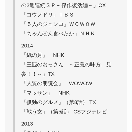
の2週連続ＳＰ～傑作復活編～」CX
「コウノドリ」ＴＢＳ
「５人のジュンコ」ＷＯＷＯＷ
「ちゃんぽん食べたか」ＮＨＫ
2014
「紙の月」 NHK
「三匹のおっさん ～正義の味方、見
参！！～」TX
「人質の朗読会」 WOWOW
「マッサン」 NHK
「孤独のグルメ」（第8話） TX
「戦う女」（第5話） CSフジテレビ
2013