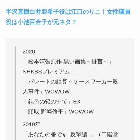
半沢直樹白井亜希子役は江口のりこ！女性議員
役は小池百合子が元ネタ？
2020
「松本清張原作 黒い画集～証言～」
NHKBSプレミアム
「パレートの誤算～ケースワーカー殺
人事件」WOWOW
「鈍色の箱の中で」EX
「頭取 野崎修平」WOWOW
2019年
「あなたの番ですｰ反撃編ｰ」（二階堂