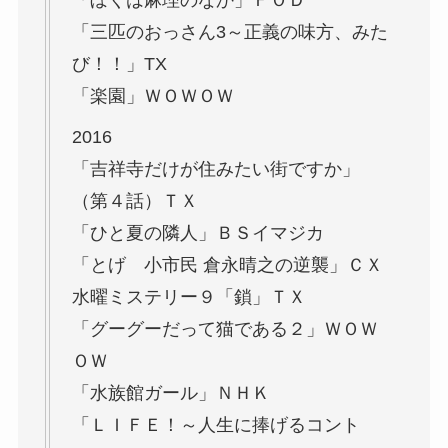
「ぼくは麻理のなか」ＦＯＤ
「三匹のおっさん3～正義の味方、みた
び！！」TX
「楽園」ＷＯＷＯＷ
2016
「吉祥寺だけが住みたい街ですか」
（第４話）ＴＸ
「ひと夏の隣人」ＢＳイマジカ
「とげ 小市民 倉永晴之の逆襲」ＣＸ
水曜ミステリー９「鎖」ＴＸ
「グーグーだって猫である２」ＷＯＷ
ＯＷ
「水族館ガール」ＮＨＫ
「ＬＩＦＥ！～人生に捧げるコント