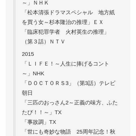
～」ＮＨＫ
「松本清張ドラマスペシャル 地方紙
を買う女～杉本隆治の推理」ＥＸ
「臨床犯罪学者 火村英生の推理」
（第３話）ＮＴＶ
2015
「ＬＩＦＥ！～人生に捧げるコント
～」NHK
「ＤＯＣＴＯＲＳ3」（第3話）テレビ
朝日
「三匹のおっさん2～正義の味方、ふた
たび！！～」TX
「事故調」TX
「世にも奇妙な物語 25周年記念！秋