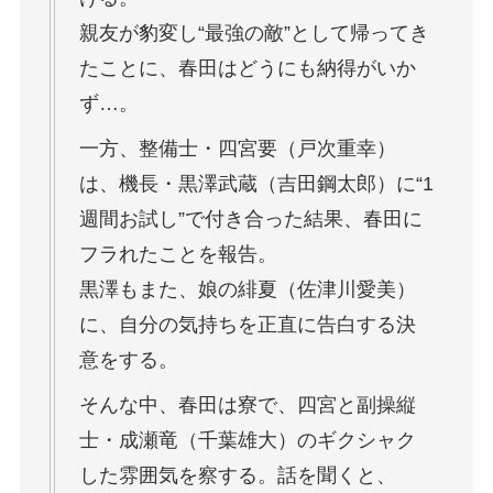
親友が豹変し“最強の敵”として帰ってき
たことに、春田はどうにも納得がいか
ず…。
一方、整備士・四宮要（戸次重幸）
は、機長・黒澤武蔵（吉田鋼太郎）に“1
週間お試し”で付き合った結果、春田に
フラれたことを報告。
黒澤もまた、娘の緋夏（佐津川愛美）
に、自分の気持ちを正直に告白する決
意をする。
そんな中、春田は寮で、四宮と副操縦
士・成瀬竜（千葉雄大）のギクシャク
した雰囲気を察する。話を聞くと、