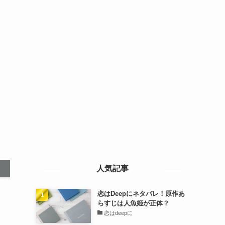
人気記事
恋はDeepにネタバレ！原作あ
らすじは人魚姫が正体？
恋はdeepに