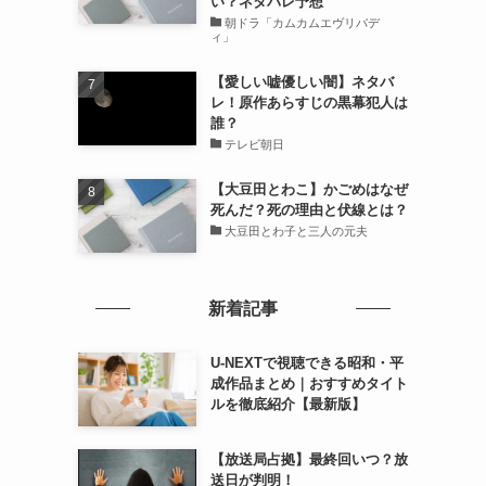
い？ネタバレ予想
朝ドラ「カムカムエヴリバデ
ィ」
【愛しい嘘優しい闇】ネタバ
レ！原作あらすじの黒幕犯人は
誰？
テレビ朝日
【大豆田とわこ】かごめはなぜ
死んだ？死の理由と伏線とは？
大豆田とわ子と三人の元夫
新着記事
U-NEXTで視聴できる昭和・平
成作品まとめ｜おすすめタイト
ルを徹底紹介【最新版】
【放送局占拠】最終回いつ？放
送日が判明！