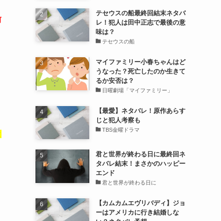
テセウスの船最終回結末ネタバ
前
レ！犯人は田中正志で最後の意
味は？
テセウスの船
マイファミリー小春ちゃんはど
うなった？死亡したのか生きて
るか安否は？
日曜劇場「マイファミリー」
【最愛】ネタバレ！原作あらす
じと犯人考察も
TBS金曜ドラマ
と
君と世界が終わる日に最終回ネ
タバレ結末！まさかのハッピー
エンド
君と世界が終わる日に
【カムカムエヴリバディ】ジョ
ーはアメリカに行き結婚しな