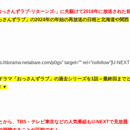
おっさんずラブ-リターンズ-」に先駆けて2018年に放送された
っさんずラブ」の2024年の年始の再放送の日程と北海道や関西
tps://dorama-netabare.com/p0gs” target=”” rel=”nofollow”]U-NEXT
ドラマ「おっさんずラブ」の過去シリーズを1話～最終回まで
！▼
ことから、TBS・テレビ東京などの人気番組もU-NEXTで見放題
で視聴することが可能です！