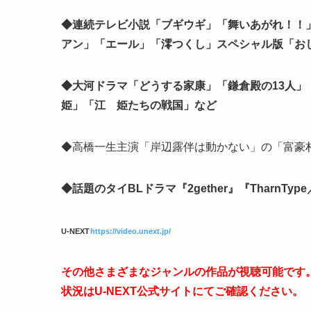
◆連続テレビ小説「ブギウギ」「舞いあがれ！！
アン」「エール」「澪つくし」スペシャル版「お
◆大河ドラマ「どうする家康」「鎌倉殿の13人
姫」「江 姫たちの戦国」など
◆高橋一生主演「岸辺露伴は動かない」の「富豪村
◆話題のタイBLドラマ『2gether』『TharnTy
U-NEXT
https://video.unext.jp/
その他さまざまなジャンルの作品が視聴可能です。
状況はU-NEXT公式サイトにてご確認ください。