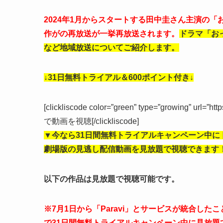
2024年1月からスタートする田中圭さん主演の「
作がの再放送が一挙再放送されます。
ドラマ「お
など地域放送についてご紹介します。
↓31日無料トライアル＆600ポイント付き↓
[clickliscode color=”green” type=”growing” url=”ht
で動画を視聴[/clickliscode]
▼今なら
31日間無料トライアルキャンペーン中
に
劇場版の見逃し
配信動画を見放題で視聴できます
以下の作品は見放題で視聴可能です。
※7月1日から「Paravi」とサービスが統合した
で
31日間無料トライアルキャンペーン中
に見放題