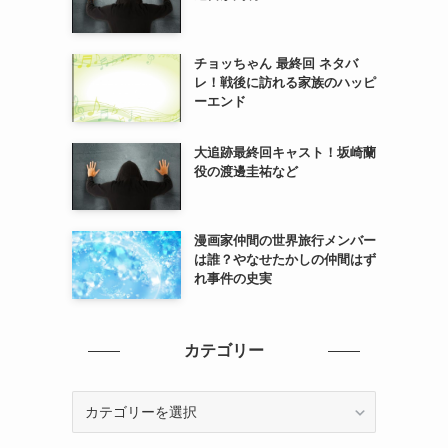
チョッちゃん 最終回 ネタバ
レ！戦後に訪れる家族のハッピ
ーエンド
大追跡最終回キャスト！坂崎蘭
役の渡邊圭祐など
漫画家仲間の世界旅行メンバー
は誰？やなせたかしの仲間はず
れ事件の史実
カテゴリー
カ
テ
ゴ