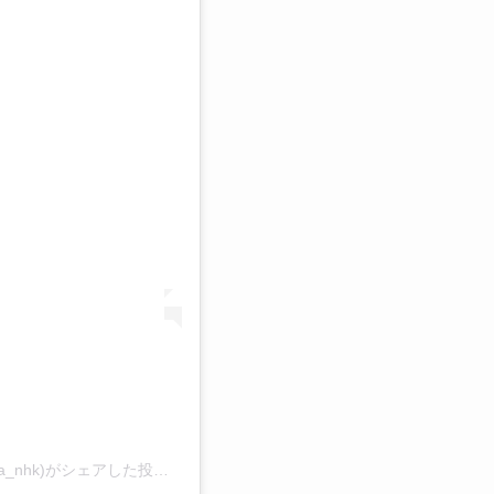
【公式】連続テレビ小説「なつぞら」さん(@natsuzora_nhk)がシェアした投稿
–
2019年 3月月31日午後4時18分PDT