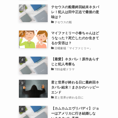
テセウスの船最終回結末ネタバ
レ！犯人は田中正志で最後の意
味は？
テセウスの船
マイファミリー小春ちゃんはど
うなった？死亡したのか生きて
るか安否は？
日曜劇場「マイファミリー」
【最愛】ネタバレ！原作あらす
じと犯人考察も
TBS金曜ドラマ
君と世界が終わる日に最終回ネ
タバレ結末！まさかのハッピー
エンド
君と世界が終わる日に
【カムカムエヴリバディ】ジョ
ーはアメリカに行き結婚しな