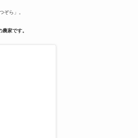
なつぞら」。
の農家です。