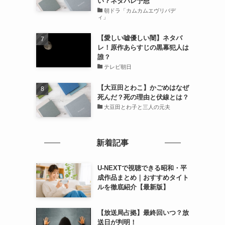
い？ネタバレ予想
朝ドラ「カムカムエヴリバデ
ィ」
【愛しい嘘優しい闇】ネタバ
レ！原作あらすじの黒幕犯人は
誰？
テレビ朝日
【大豆田とわこ】かごめはなぜ
死んだ？死の理由と伏線とは？
大豆田とわ子と三人の元夫
新着記事
U-NEXTで視聴できる昭和・平
成作品まとめ｜おすすめタイト
ルを徹底紹介【最新版】
【放送局占拠】最終回いつ？放
送日が判明！