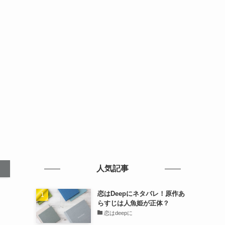
人気記事
恋はDeepにネタバレ！原作あ
らすじは人魚姫が正体？
恋はdeepに