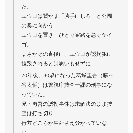
た。
ユウゴは聞かず「勝手にしろ」と公園
の奥に向かう。
ユウゴを置き、ひとり家路を急ぐケイ
ゴ。
まさかその直後に、ユウゴが誘拐犯に
拉致されるとは思いもせずに――
20年後、30歳になった葛城圭吾（藤ヶ
谷太輔）は警視庁捜査一課の刑事にな
っていた。
兄・勇吾の誘拐事件は未解決のまま捜
査は打ち切り…
行方どころか生死さえ分かっていな
い。