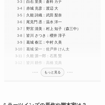
白石 里美：倉科 カナ
赤城 克彦：渡辺 大
久能 詩織：武田 梨奈
尾見門 丞：温水 洋一
野宮 清美：村上 知子（森三中）
皆川 さつき：櫻井 淳子
葛城 春江：中村 久美
葛城 栄一：佐戸井 けん太
久能 源一郎：石黒 賢
皆川 耕作：高橋 克典
もっと見る