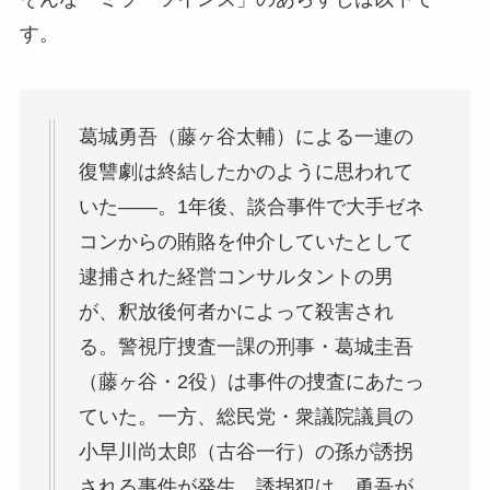
す。
葛城勇吾（藤ヶ谷太輔）による一連の
復讐劇は終結したかのように思われて
いた——。1年後、談合事件で大手ゼネ
コンからの賄賂を仲介していたとして
逮捕された経営コンサルタントの男
が、釈放後何者かによって殺害され
る。警視庁捜査一課の刑事・葛城圭吾
（藤ヶ谷・2役）は事件の捜査にあたっ
ていた。一方、総民党・衆議院議員の
小早川尚太郎（古谷一行）の孫が誘拐
される事件が発生。誘拐犯は、勇吾が