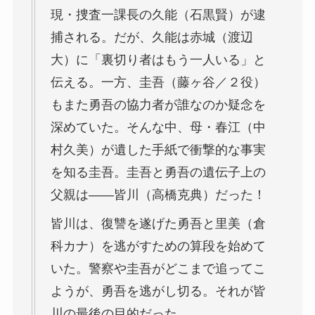
現・捜査一課長の久能（石黒賢）が逮
捕される。だが、久能は赤城（渡辺
大）に「裏切り者はもう一人いる」と
伝える。一方、圭吾（藤ヶ谷／２役）
もまた勇吾の協力者が誰なのか疑念を
深めていた。そんな中、母・春江（中
村久美）が遺した手紙で衝撃的な事実
を知る圭吾。圭吾と勇吾の遺伝子上の
父親は――皆川（高橋克典）だった！
皆川は、復讐を遂げた勇吾と里美（倉
科カナ）を逃がすための算段を始めて
いた。警察や圭吾がどこまで追ってこ
ようが、勇吾を逃がし切る。それが皆
川の最後の目的だった。