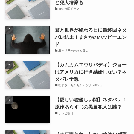
と犯人考察も
TBS金曜ドラマ
君と世界が終わる日に最終回ネタ
バレ結末！まさかのハッピーエン
ド
君と世界が終わる日に
【カムカムエヴリバディ】ジョー
はアメリカに行き結婚しない？ネ
タバレ予想
朝ドラ「カムカムエヴリバディ」
【愛しい嘘優しい闇】ネタバレ！
原作あらすじの黒幕犯人は誰？
テレビ朝日