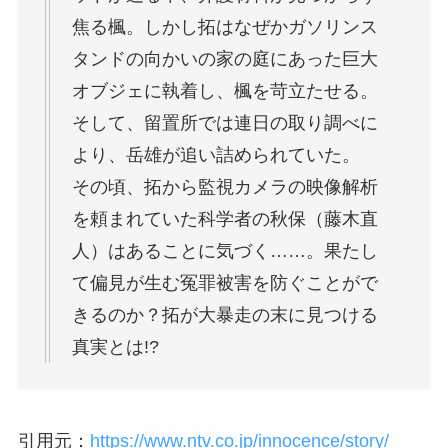
焦る楓。しかし拓はなぜかガソリンス
タンドの向かいの家の庭にあった巨大
オブジェに執着し、楓を苛立たせる。
そして、留置所では連日の取り調べに
より、岳雄が追い詰められていた。
その頃、拓から監視カメラの映像解析
を頼まれていた科学者の秋保（藤木直
人）はあることに気づく……。果たし
て偏見が生む冤罪被害を防ぐことがで
きるのか？拓が大暴走の末に見つける
真実とは!?
引用元：
https://www.ntv.co.jp/innocence/story/