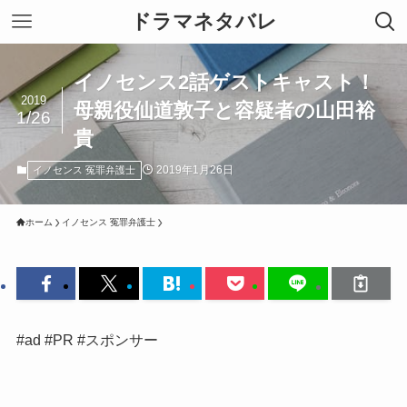
ドラマネタバレ
イノセンス2話ゲストキャスト！
2019
母親役仙道敦子と容疑者の山田裕
1/26
貴
2019年1月26日
イノセンス 冤罪弁護士
ホーム
イノセンス 冤罪弁護士
#ad #PR #スポンサー