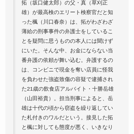
拓（坂口健太郎）の父・真（草刈正
雄）が最高検のエリート検察官だと知
った楓（川口春奈）は、拓がわざわざ
薄給の刑事事件の弁護士をしているこ
とを疑問に思うものの本人には聞けず
にいた。そんな中、お金にならない当
番弁護の依頼が舞い込む。弁護するの
は、コンビニで現金を奪い店員に怪我
を負わせた強盗致傷の容疑で逮捕され
た21歳の飲食店アルバイト・十勝岳雄
（山田裕貴）。担当刑事によると、岳
雄は十代の頃から窃盗を繰り返してい
た札付きのワルだという。接見した拓
と楓に対しても態度が悪く、いきなり