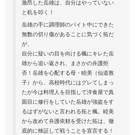
激昂した岳雄は、自分はやっていない
と机を叩く！
岳雄の手に調理師のバイト中にできた
無数の切り傷があることに気づく拓だ
が、
自分に疑いの目を向ける楓にキレた岳
雄から追い返され、まさかの弁護拒
否！岳雄を心配する母・睦美（仙道敦
子）から、高校時代にはグレてしまっ
たが今は料理人を目指して洋食屋で真
面目に修行をしていた岳雄が強盗をす
るはずがないと言われる拓と楓。睦美
から改めて弁護依頼を受けた拓は、徹
底的に検証して戦うことを宣言する！