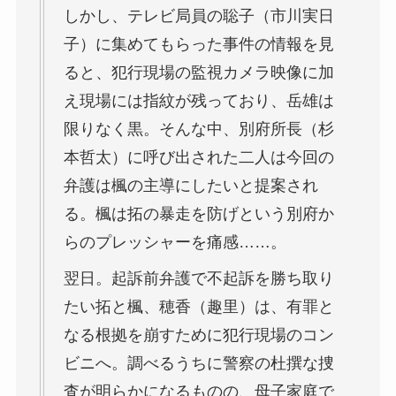
しかし、テレビ局員の聡子（市川実日
子）に集めてもらった事件の情報を見
ると、犯行現場の監視カメラ映像に加
え現場には指紋が残っており、岳雄は
限りなく黒。そんな中、別府所長（杉
本哲太）に呼び出された二人は今回の
弁護は楓の主導にしたいと提案され
る。楓は拓の暴走を防げという別府か
らのプレッシャーを痛感……。
翌日。起訴前弁護で不起訴を勝ち取り
たい拓と楓、穂香（趣里）は、有罪と
なる根拠を崩すために犯行現場のコン
ビニへ。調べるうちに警察の杜撰な捜
査が明らかになるものの、母子家庭で