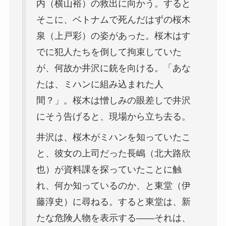
内（横山裕）
の救出に向かう。すると
そこに、ベトナムで死んだはずの
桜木
泉（上戸彩）
の姿があった。桜木はす
でに犯人たちを倒して拘束していた
が、何故か井沢に銃を向ける。「あな
たは、ミハンに組み込まれた人
間？」。桜木は憎しみの眼差しで井沢
にそう告げると、現場から立ち去る。
井沢は、桜木がミハンを知っていたこ
と、彼女の上司だった長嶋（北大路欣
也）が資料課を探っていたことに触
れ、何か知っているのか、と
東堂（伊
藤淳史）
に尋ねる。すると東堂は、新
たな危険人物を表示する――それは、