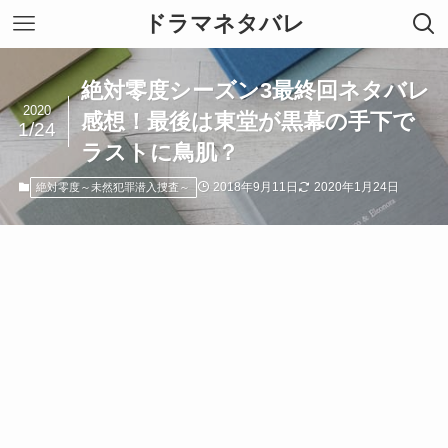
ドラマネタバレ
絶対零度シーズン3最終回ネタバレ
2020
感想！最後は東堂が黒幕の手下で
1/24
ラストに鳥肌？
2018年9月11日
2020年1月24日
絶対零度～未然犯罪潜入捜査～