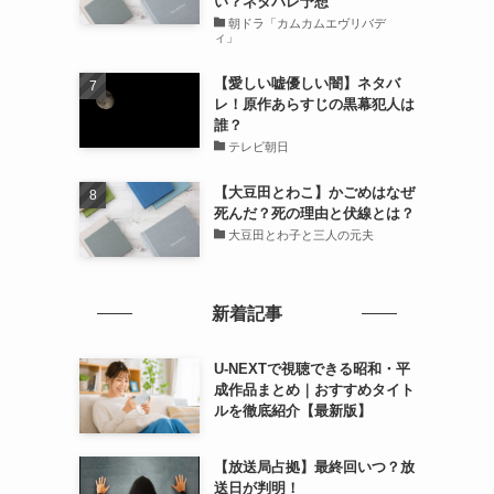
い？ネタバレ予想
朝ドラ「カムカムエヴリバデ
ィ」
【愛しい嘘優しい闇】ネタバ
レ！原作あらすじの黒幕犯人は
誰？
テレビ朝日
【大豆田とわこ】かごめはなぜ
死んだ？死の理由と伏線とは？
大豆田とわ子と三人の元夫
新着記事
U-NEXTで視聴できる昭和・平
成作品まとめ｜おすすめタイト
ルを徹底紹介【最新版】
【放送局占拠】最終回いつ？放
送日が判明！