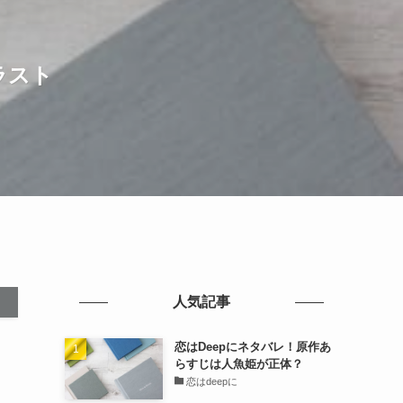
ラスト
人気記事
恋はDeepにネタバレ！原作あ
らすじは人魚姫が正体？
恋はdeepに