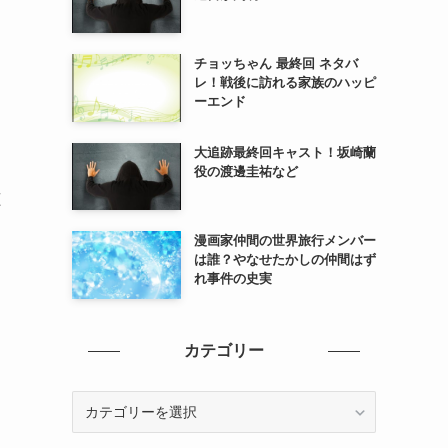
チョッちゃん 最終回 ネタバ
レ！戦後に訪れる家族のハッピ
ーエンド
大追跡最終回キャスト！坂崎蘭
役の渡邊圭祐など
聴
漫画家仲間の世界旅行メンバー
は誰？やなせたかしの仲間はず
れ事件の史実
カテゴリー
カ
テ
ゴ