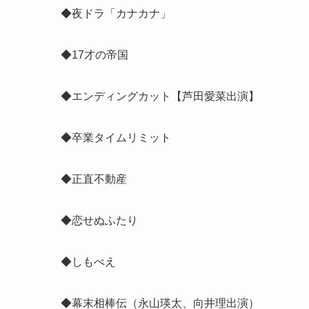
◆夜ドラ「カナカナ」
◆17才の帝国
◆エンディングカット【芦田愛菜出演】
◆卒業タイムリミット
◆正直不動産
◆恋せぬふたり
◆しもべえ
◆幕末相棒伝（
永山瑛太、向井理出演
）