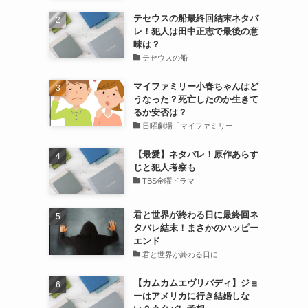
テセウスの船最終回結末ネタバ
レ！犯人は田中正志で最後の意
味は？
テセウスの船
マイファミリー小春ちゃんはど
うなった？死亡したのか生きて
るか安否は？
日曜劇場「マイファミリー」
【最愛】ネタバレ！原作あらす
じと犯人考察も
TBS金曜ドラマ
君と世界が終わる日に最終回ネ
タバレ結末！まさかのハッピー
エンド
君と世界が終わる日に
【カムカムエヴリバディ】ジョ
ーはアメリカに行き結婚しな