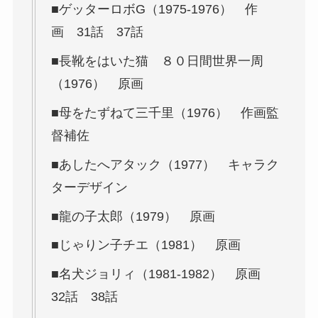
■ゲッターロボG（1975-1976） 作
画 31話 37話
■長靴をはいた猫 ８０日間世界一周
（1976） 原画
■母をたずねて三千里（1976） 作画監
督補佐
■あしたへアタック（1977） キャラク
ターデザイン
■龍の子太郎（1979） 原画
■じゃりン子チエ（1981） 原画
■名犬ジョリィ（1981-1982） 原画
32話 38話