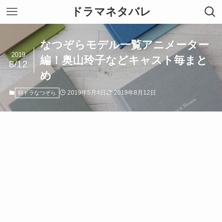
ドラマネタバレ
なつぞらモデル一覧アニメーター
2019
編！奥山玲子などキャスト毎まと
8/12
め
2019年5月4日
2019年8月12日
朝ドラなつぞら