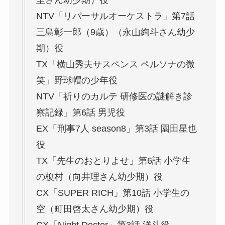
NTV「リバーサルオーケストラ」第7話
三島彰一郎（9歳）（永山絢斗さん幼少
期）役
TX「横山秀夫サスペンス ペルソナの微
笑」野球帽の少年役
NTV「祈りのカルテ 研修医の謎解き診
察記録」第6話 男児役
EX「刑事7人 season8」第3話 園田星也
役
TX「先生のおとりよせ」第6話 小学生
の榎村（向井理さん幼少期）役
CX「SUPER RICH」第10話 小学生の
空（町田啓太さん幼少期）役
CX「Night Doctor」第3話 洋斗役