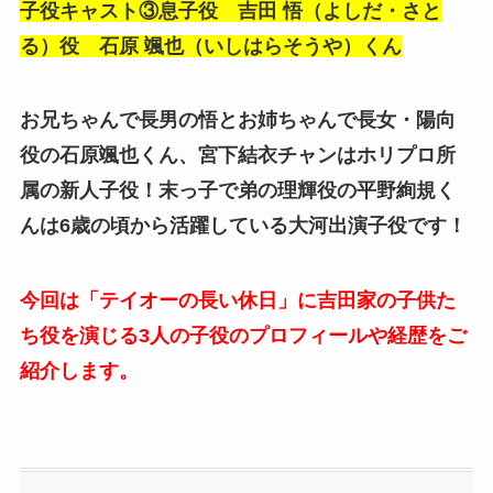
子役キャスト③息子役 吉田 悟（よしだ・さと
る）役 石原 颯也（いしはらそうや）くん
お兄ちゃんで長男の悟とお姉ちゃんで長女・陽向
役の石原颯也くん、宮下結衣チャンはホリプロ所
属の新人子役！末っ子で弟の理輝役の平野絢規く
んは6歳の頃から活躍している大河出演子役です！
今回は「テイオーの長い休日」に吉田家の子供た
ち役を演じる3人の子役のプロフィールや経歴をご
紹介します。