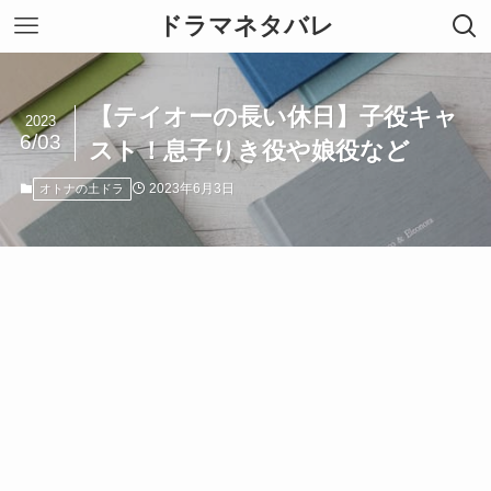
ドラマネタバレ
【テイオーの長い休日】子役キャ
2023
6/03
スト！息子りき役や娘役など
2023年6月3日
オトナの土ドラ