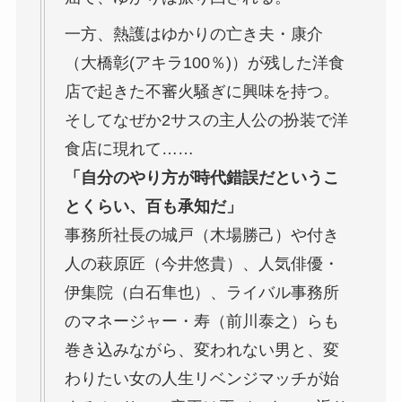
一方、熱護はゆかりの亡き夫・康介
（大橋彰(アキラ100％)）が残した洋食
店で起きた不審火騒ぎに興味を持つ。
そしてなぜか2サスの主人公の扮装で洋
食店に現れて……
「自分のやり方が時代錯誤だというこ
とくらい、百も承知だ」
事務所社長の城戸（木場勝己）や付き
人の萩原匠（今井悠貴）、人気俳優・
伊集院（白石隼也）、ライバル事務所
のマネージャー・寿（前川泰之）らも
巻き込みながら、変われない男と、変
わりたい女の人生リベンジマッチが始