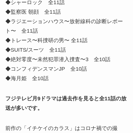
◆シャーロック 全11話
◆監察医 朝顔 全11話
◆ラジエーションハウス〜放射線科の診断レポー
ト〜 全11話
◆トレース〜科捜研の男〜 全11話
◆SUITS/スーツ 全11話
◆絶対零度〜未然犯罪潜入捜査〜3 全10話
◆コンフィデンスマンJP 全10話
◆海月姫 全10話
フジテレビ月9ドラマは過去作を見ると全11話の放
送が多いです。
前作の「イチケイのカラス」はコロナ禍での撮