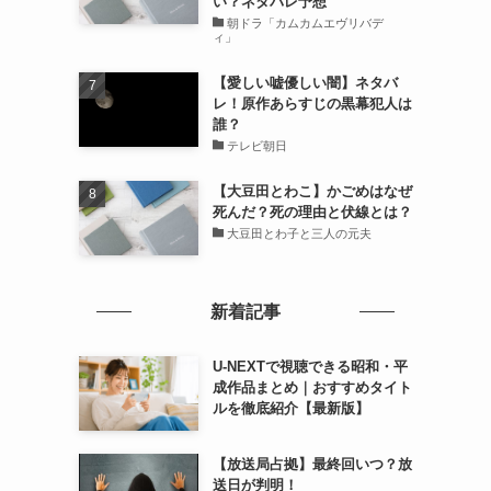
い？ネタバレ予想
朝ドラ「カムカムエヴリバデ
ィ」
【愛しい嘘優しい闇】ネタバ
レ！原作あらすじの黒幕犯人は
誰？
テレビ朝日
【大豆田とわこ】かごめはなぜ
死んだ？死の理由と伏線とは？
大豆田とわ子と三人の元夫
新着記事
U-NEXTで視聴できる昭和・平
成作品まとめ｜おすすめタイト
ルを徹底紹介【最新版】
【放送局占拠】最終回いつ？放
送日が判明！