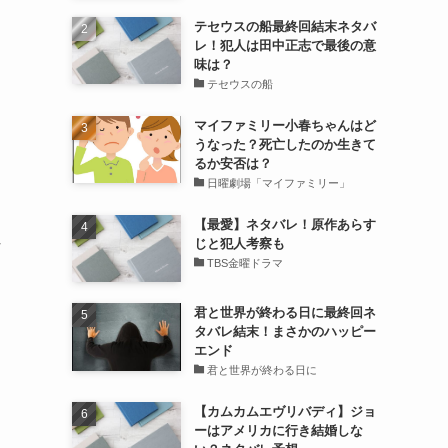
テセウスの船最終回結末ネタバ
レ！犯人は田中正志で最後の意
味は？
テセウスの船
マイファミリー小春ちゃんはど
うなった？死亡したのか生きて
るか安否は？
日曜劇場「マイファミリー」
【最愛】ネタバレ！原作あらす
じと犯人考察も
村
TBS金曜ドラマ
君と世界が終わる日に最終回ネ
タバレ結末！まさかのハッピー
り
エンド
君と世界が終わる日に
【カムカムエヴリバディ】ジョ
ーはアメリカに行き結婚しな