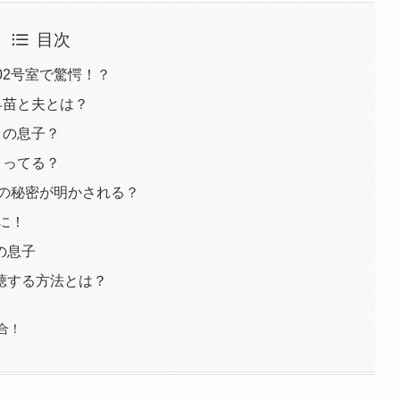
目次
02号室で驚愕！？
早苗と夫とは？
りの息子？
まってる？
室の秘密が明かされる？
に！
の息子
聴する方法とは？
合！