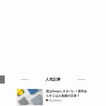
人気記事
恋はDeepにネタバレ！原作あ
らすじは人魚姫が正体？
恋はdeepに