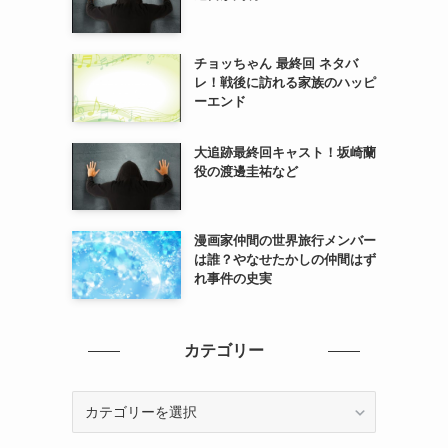
チョッちゃん 最終回 ネタバ
レ！戦後に訪れる家族のハッピ
ーエンド
大追跡最終回キャスト！坂崎蘭
役の渡邊圭祐など
漫画家仲間の世界旅行メンバー
は誰？やなせたかしの仲間はず
れ事件の史実
カテゴリー
カ
テ
ゴ