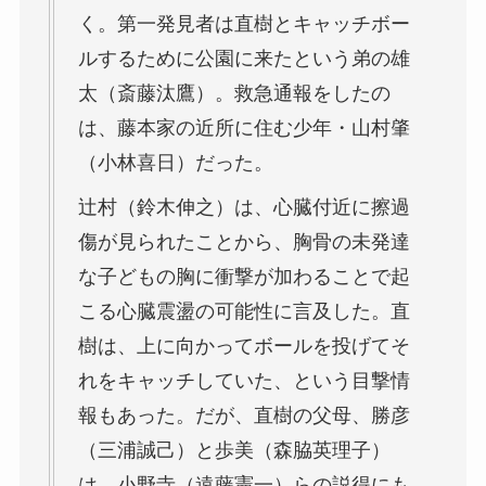
く。第一発見者は直樹とキャッチボー
ルするために公園に来たという弟の雄
太（斎藤汰鷹）。救急通報をしたの
は、藤本家の近所に住む少年・山村肇
（小林喜日）だった。
辻村（鈴木伸之）は、心臓付近に擦過
傷が見られたことから、胸骨の未発達
な子どもの胸に衝撃が加わることで起
こる心臓震盪の可能性に言及した。直
樹は、上に向かってボールを投げてそ
れをキャッチしていた、という目撃情
報もあった。だが、直樹の父母、勝彦
（三浦誠己）と歩美（森脇英理子）
は、小野寺（遠藤憲一）らの説得にも