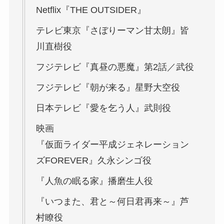
Netflix『THE OUTSIDER』
テレビ東京『さぼりーマン甘太朗』皆
川直樹役
フジテレビ『真昼の悪魔』第2話／武役
フジテレビ『朝が来る』星野大空役
日本テレビ『愛を乞う人』武則役
映画
『仮面ライダー平成ジェネレーション
ズFOREVER』久永シンゴ役
『人魚の眠る家』播磨生人役
『いつまた、君と～何日君再来～』芦
村瞭役