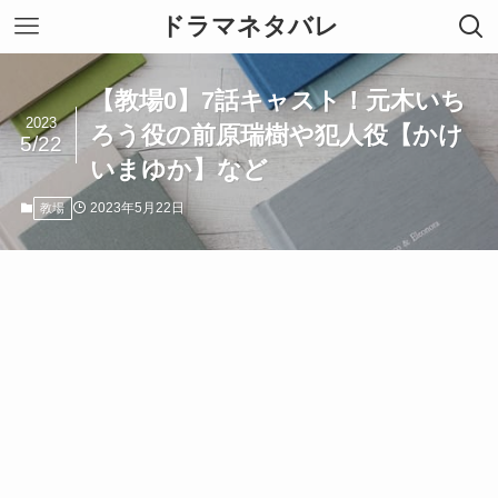
ドラマネタバレ
【教場0】7話キャスト！元木いち
2023
ろう役の前原瑞樹や犯人役【かけ
5/22
いまゆか】など
2023年5月22日
教場