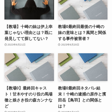
【教場】十崎の妹は伊上幸
教場0最終回最後の十崎の
葉じゃない理由とは？既に
妹の意味とは？風間と関係
発見してて探してない？
する事件被害者？
2023年6月21日
2023年6月20日
【教場0】最終回キャス
教場0最終回ネタバレ結
ト！甘木やすのり役の馬場
末！十崎の逮捕の原作と濱
徹と娘さき役の森カンナな
田岳【鳥羽】との関係と
ど
は？