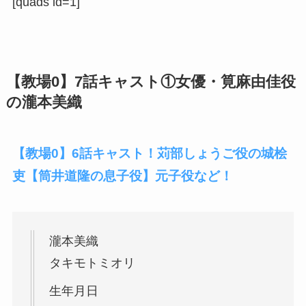
[quads id=1]
【教場0】7話キャスト①
女優・筧麻由佳役
の瀧本美織
【教場0】6話キャスト！苅部しょうご役の城桧
吏【筒井道隆の息子役】元子役など！
瀧本美織
タキモトミオリ
生年月日