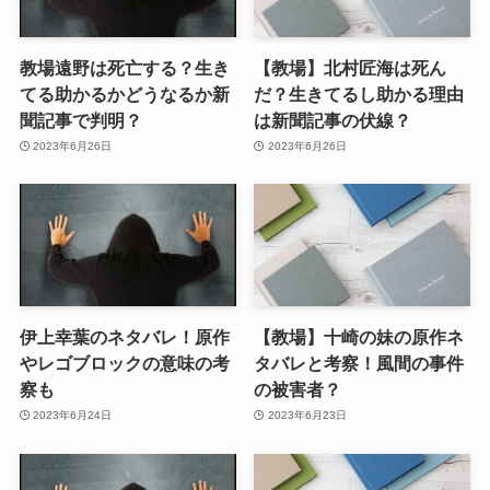
教場遠野は死亡する？生き
【教場】北村匠海は死ん
てる助かるかどうなるか新
だ？生きてるし助かる理由
聞記事で判明？
は新聞記事の伏線？
2023年6月26日
2023年6月26日
伊上幸葉のネタバレ！原作
【教場】十崎の妹の原作ネ
やレゴブロックの意味の考
タバレと考察！風間の事件
察も
の被害者？
2023年6月24日
2023年6月23日