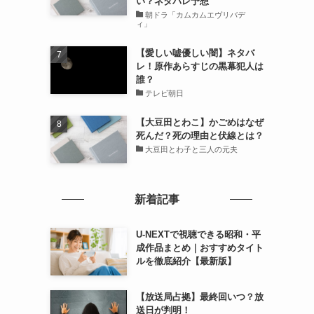
い？ネタバレ予想
朝ドラ「カムカムエヴリバデ
ィ」
【愛しい嘘優しい闇】ネタバ
レ！原作あらすじの黒幕犯人は
誰？
テレビ朝日
【大豆田とわこ】かごめはなぜ
死んだ？死の理由と伏線とは？
大豆田とわ子と三人の元夫
新着記事
U-NEXTで視聴できる昭和・平
成作品まとめ｜おすすめタイト
ルを徹底紹介【最新版】
【放送局占拠】最終回いつ？放
送日が判明！