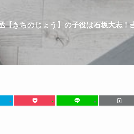
丞【きちのじょう】の子役は石坂大志！