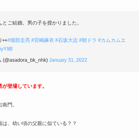
んとご結婚。男の子を授かりました。
👀
#堀部圭亮
#宮嶋麻衣
#石坂大志
#朝ドラ
#カムカムエ
5yYItB
sadora_bk_nhk)
January 31, 2022
丞が登場しています。
右衛門。
面は、幼い頃の父親に似ている？？