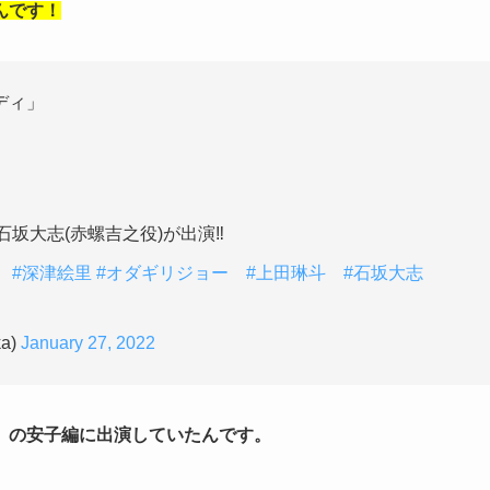
んです！
ディ」
坂大志(赤螺吉之役)が出演‼️
#深津絵里
#オダギリジョー
#上田琳斗
#石坂大志
a)
January 27, 2022
」の安子編に出演していたんです。