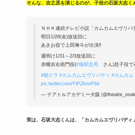
そんな、吉之丞を演じるのが、子役の石坂大志く
ＮＨＫ連続テレビ小説「カムカムエヴリバ
明日1/28(金)放送回に
あきお役で上田琳斗が出演‼️
週明け1/31～2/3放送回に
赤螺吉右衛門役(
#堀部圭亮
さん)息子役で石
#朝ドラ
#カムカムエヴリバディ
#カムカム
pic.twitter.com/YtPZknoF6d
— テアトルアカデミー大阪 (@theatre_osak
実は、石坂大志くんは、「カムカムエヴリバディ