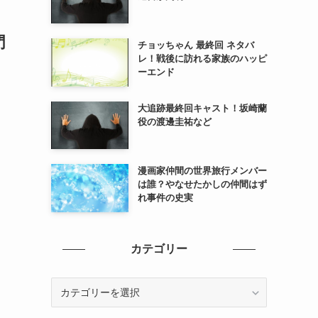
門
チョッちゃん 最終回 ネタバ
レ！戦後に訪れる家族のハッピ
ーエンド
大追跡最終回キャスト！坂崎蘭
役の渡邊圭祐など
漫画家仲間の世界旅行メンバー
は誰？やなせたかしの仲間はず
れ事件の史実
カテゴリー
カ
テ
ゴ