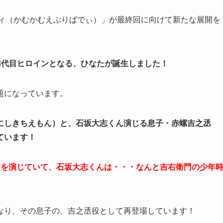
ディ（かむかむえぶりばでぃ）」が最終回に向けて新たな展開を
に、3代目ヒロインとなる、ひなたが誕生しました！
題になっています。
にしきちえもん）と、石坂大志くん演じる息子・赤螺吉之丞
ています！
役を演じていて、石坂大志くんは・・・なんと吉右衛門の少年
なり、その息子の、吉之丞役として再登場しています！