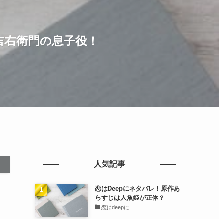
吉右衛門の息子役！
人気記事
恋はDeepにネタバレ！原作あ
らすじは人魚姫が正体？
恋はdeepに