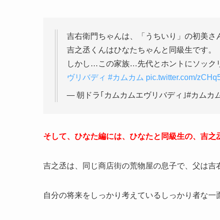
吉右衛門ちゃんは、「うちいり」の初美さ
吉之丞くんはひなたちゃんと同級生です。
しかし…この家族…先代とホントにソックリ
ヴリバディ
#カムカム
pic.twitter.com/zCHq
— 朝ドラ｢カムカムエヴリバディ｣#カムカム (@a
そして、ひなた編には、ひなたと同級生の、吉之
吉之丞は、同じ商店街の荒物屋の息子で、父は吉
自分の将来をしっかり考えているしっかり者な一