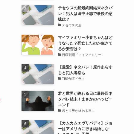
テセウスの船最終回結末ネタバ
レ！犯人は田中正志で最後の意
味は？
テセウスの船
マイファミリー小春ちゃんはど
うなった？死亡したのか生きて
るか安否は？
日曜劇場「マイファミリー」
【最愛】ネタバレ！原作あらす
じと犯人考察も
TBS金曜ドラマ
君と世界が終わる日に最終回ネ
タバレ結末！まさかのハッピー
時
エンド
君と世界が終わる日に
【カムカムエヴリバディ】ジョ
ーはアメリカに行き結婚しな