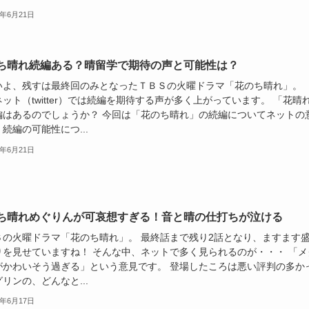
8年6月21日
ち晴れ続編ある？晴留学で期待の声と可能性は？
いよ、残すは最終回のみとなったＴＢＳの火曜ドラマ「花のち晴れ」。
ット（twitter）では続編を期待する声が多く上がっています。 「花晴
編はあるのでしょうか？ 今回は「花のち晴れ」の続編についてネットの
続編の可能性につ...
8年6月21日
ち晴れめぐりんが可哀想すぎる！音と晴の仕打ちが泣ける
Ｓの火曜ドラマ「花のち晴れ」。 最終話まで残り2話となり、ますます
りを見せていますね！ そんな中、ネットで多く見られるのが・・・ 「メ
がかわいそう過ぎる」という意見です。 登場したころは悪い評判の多か
リンの、どんなと...
8年6月17日