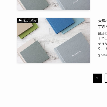
天馬
花のち晴れ
すぎ
最終
トで
そう
や、ネッ
201
1