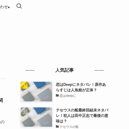
わせ
人気記事
恋はDeepにネタバレ！原作あ
らすじは人魚姫が正体？
恋はdeepに
関
テセウスの船最終回結末ネタバ
レ！犯人は田中正志で最後の意
味は？
係の
テセウスの船