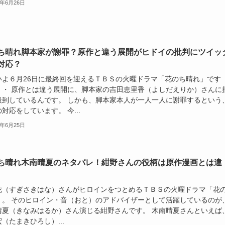
8年6月26日
ち晴れ脚本家が謝罪？原作と違う展開がヒドイの批判にツイッ
対応？
いよ６月26日に最終回を迎えるＴＢＳの火曜ドラマ「花のち晴れ」です
・・ 原作とは違う展開に、脚本家の吉田恵里香（よしだえりか）さんに
殺到しているんです。 しかも、脚本家本人が一人一人に謝罪するという
対応をしています。 今...
8年6月25日
ち晴れ木南晴夏のネタバレ！紺野さんの役柄は原作漫画とは違
花（すぎさきはな）さんがヒロインをつとめるＴＢＳの火曜ドラマ「花
」。 そのヒロイン・音（おと）のアドバイザーとして活躍しているのが
晴夏（きなみはるか）さん演じる紺野さんです。 木南晴夏さんといえば
（たまきひろし）...