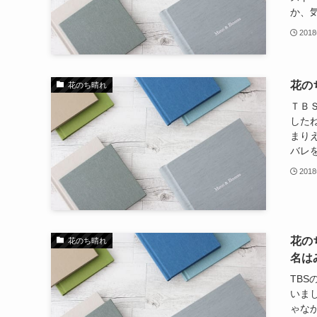
か、気
201
花の
花のち晴れ
ＴＢ
した
まり
バレを
201
花の
花のち晴れ
名は
TB
いま
ゃな