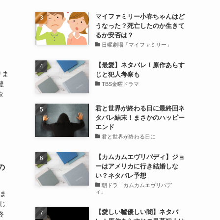
マイファミリー小春ちゃんはど
うなった？死亡したのか生きて
るか安否は？
日曜劇場「マイファミリー」
【最愛】ネタバレ！原作あらす
りま
じと犯人考察も
豊
TBS金曜ドラマ
タ
君と世界が終わる日に最終回ネ
タバレ結末！まさかのハッピー
エンド
君と世界が終わる日に
【カムカムエヴリバディ】ジョ
ーはアメリカに行き結婚しな
の
い？ネタバレ予想
朝ドラ「カムカムエヴリバデ
ィ」
ま
じ
【愛しい嘘優しい闇】ネタバ
終