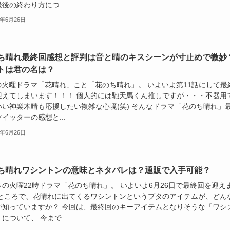
後の終わり方につ...
8年6月26日
ち晴れ最終回感想と評判は音と晴のキスシーンが寸止めで微妙
トは君の名は？
Sの火曜ドラマ「花晴れ」こと「花のち晴れ」。 いよいよ第11話にして最
迎えてしまいます！！！ 個人的には馳天馬くん推しですが・・・不器用
いい神楽木晴も応援したい複雑な心境(笑) そんなドラマ「花のち晴れ」
イッターの感想と...
8年6月26日
ち晴れワシントンの意味とネタバレは？通販で入手可能？
Ｓの火曜22時ドラマ「花のち晴れ」。 いよいよ6月26日で最終回を迎え
 ところで、花晴れに出てくるワシントンというブタのアイテムが、どん
が知っていますか？ 今回は、最終回のキーアイテムとなりそうな「ワシ
について、 今まで...