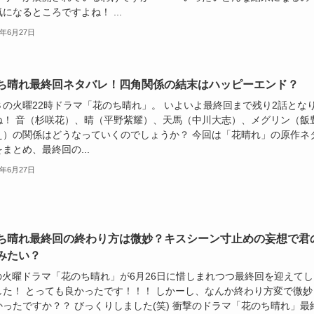
になるところですよね！ ...
8年6月27日
ち晴れ最終回ネタバレ！四角関係の結末はハッピーエンド？
Ｓの火曜22時ドラマ「花のち晴れ」。 いよいよ最終回まで残り2話とな
ね！ 音（杉咲花）、晴（平野紫耀）、天馬（中川大志）、メグリン（飯
え）の関係はどうなっていくのでしょうか？ 今回は「花晴れ」の原作ネ
まとめ、最終回の...
8年6月27日
ち晴れ最終回の終わり方は微妙？キスシーン寸止めの妄想で君
みたい？
Sの火曜ドラマ「花のち晴れ」が6月26日に惜しまれつつ最終回を迎えてし
した！ とっても良かったです！！！ しかーし、なんか終わり方変で微妙
かったですか？？ びっくりしました(笑) 衝撃のドラマ「花のち晴れ」最