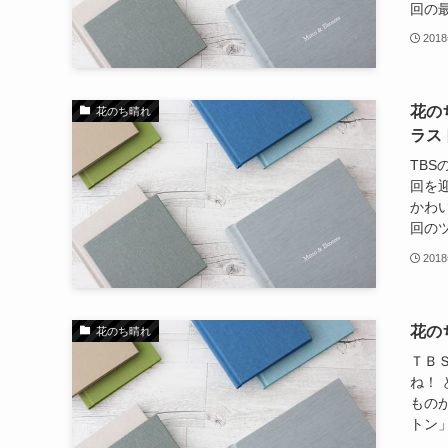
回の最
201
花の
花のち晴れ
ラス
TB
回を
かわ
回のツ
201
花の
花のち晴れ
ＴＢ
ね！
もの
トン」