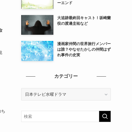
ーエンド
大追跡最終回キャスト！坂崎蘭
役の渡邊圭祐など
タ
漫画家仲間の世界旅行メンバー
は誰？やなせたかしの仲間はず
批
れ事件の史実
、
カテゴリー
カ
テ
ゴ
リ
のち
ー
、
、