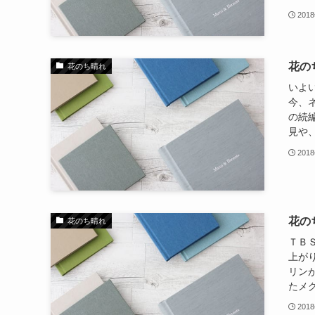
201
花の
花のち晴れ
いよ
今、ネ
の続
見や、
201
花の
花のち晴れ
ＴＢ
上が
リン
たメグ
201