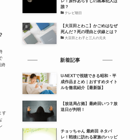
レ！原作あらすじの黒幕犯人は
誰？
テレビ朝日
【大豆田とわこ】かごめはなぜ
死んだ？死の理由と伏線とは？
？
大豆田とわ子と三人の元夫
終
で
新着記事
最終
U-NEXTで視聴できる昭和・平
成作品まとめ｜おすすめタイト
ルを徹底紹介【最新版】
【放送局占拠】最終回いつ？放
送日が判明！
ます
な
ン
チョッちゃん 最終回 ネタバ
レ！戦後に訪れる家族のハッピ