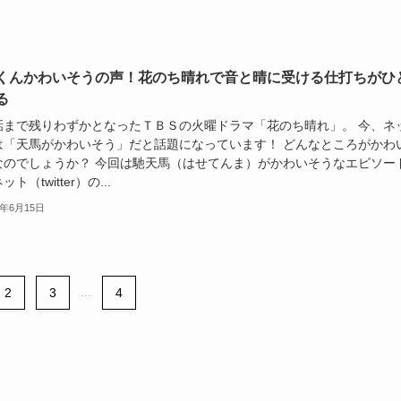
くんかわいそうの声！花のち晴れで音と晴に受ける仕打ちがひ
る
話まで残りわずかとなったＴＢＳの火曜ドラマ「花のち晴れ」。 今、ネ
は「天馬がかわいそう」だと話題になっています！ どんなところがかわ
なのでしょうか？ 今回は馳天馬（はせてんま）がかわいそうなエピソー
ト（twitter）の...
8年6月15日
2
3
...
4