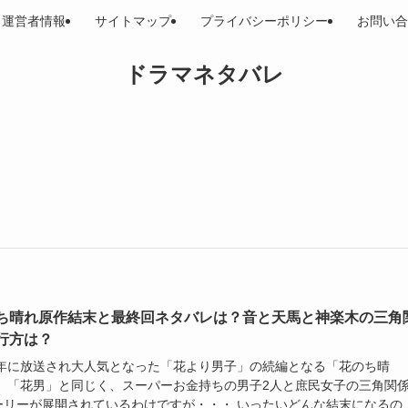
運営者情報
サイトマップ
プライバシーポリシー
お問い合
ドラマネタバレ
ち晴れ原作結末と最終回ネタバレは？音と天馬と神楽木の三角
行方は？
05年に放送され大人気となった「花より男子」の続編となる「花のち晴
。 「花男」と同じく、スーパーお金持ちの男子2人と庶民女子の三角関
ーリーが展開されているわけですが・・・ いったいどんな結末になるの