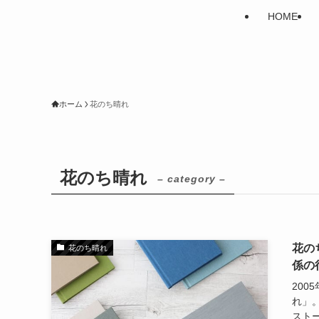
HOME
ホーム
花のち晴れ
花のち晴れ
– category –
花の
花のち晴れ
係の
20
れ」
スト