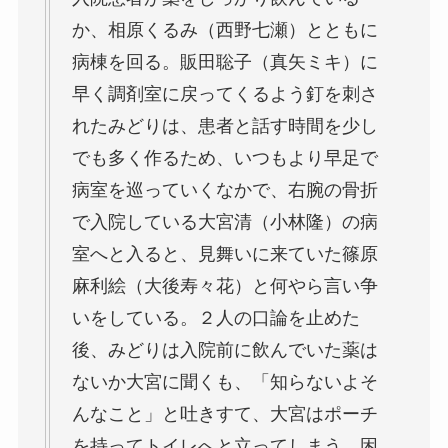
か、相原くるみ（西野七瀬）とともに
病棟を回る。販田聡子（真矢ミキ）に
早く調剤室に戻ってくるよう釘を刺さ
れたみどりは、患者と話す時間を少し
でも多く作るため、いつもより早足で
病室を巡っていくなかで、右腕の骨折
で入院している大宮清（小林隆）の病
室へと入ると、見舞いに来ていた篠原
麻利絵（大後寿々花）と何やら言い争
いをしている。２人の口論を止めた
後、みどりは入院前に飲んでいた薬は
ないか大宮に聞くも、「知らないよそ
んなこと」と吐きすて、大宮はポーチ
を持ってトイレへと立ってしまう。困