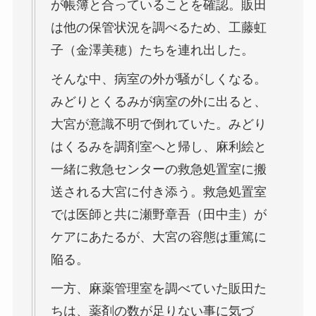
が帳簿と合っていることを確認。販田
は他の保管状況を調べるため、工藤虹
子（金澤美穂）たちを連れ出した。
そんな中、病室の外が騒がしくなる。
みどりとくるみが病室の外に出ると、
大宮が意識不明で倒れていた。みどり
はくるみを調剤室へと帰し、麻利絵と
一緒に救急センターの救急処置室に搬
送される大宮に付き添う。救急処置室
では医師と共に瀬野章吾（田中圭）が
ケアにあたるが、大宮の容態は重篤に
陥る。
一方、麻薬管理室を調べていた販田た
ちは、薬剤の数が足りない事に気づ