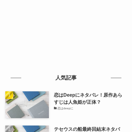
人気記事
恋はDeepにネタバレ！原作あら
すじは人魚姫が正体？
恋はdeepに
テセウスの船最終回結末ネタバ