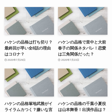
ハケンの品格は打ち切り？
ハケンの品格で里中と大前
最終回が早い全8話の理由
春子の関係ネタバレ！恋愛
はコロナ？
は三角関係だった？
2020年7月29日
2020年7月23日
ハケンの品格塚地武雅がイ
ハケンの品格の千葉小夏役
ライラムカつく？嫌いな言
は山本舞香！出演作品は？