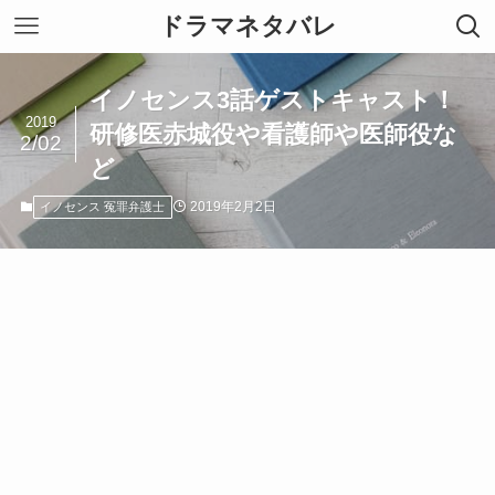
ドラマネタバレ
イノセンス3話ゲストキャスト！
2019
研修医赤城役や看護師や医師役な
2/02
ど
2019年2月2日
イノセンス 冤罪弁護士