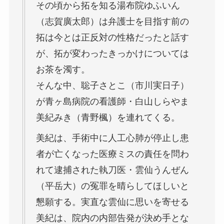
その頃から拓を知る湯布院ゆふいん
（志賀廣太郎）は弁護士を目指す前の
拓は今とは正反対の性格だったと話す
が、拓が変わったきっかけについては
お茶を濁す。
そんな中、聡子さとこ（市川実日子）
が青ヶ島病院の看護師・白山しらやま
美紀みき（青野楓）を連れてくる。
美紀は、手術中に人工心肺が停止し患
者が亡くなった医療ミスの責任を問わ
れて逮捕された執刀医・雲仙うんぜん
（平岳大）の冤罪を晴らしてほしいと
懇願する。実直な雲仙に思いを寄せる
美紀は、院内の内部告発が決め手とな