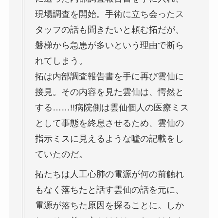
現場調査を開始。手術に立ち会ったス
タッフの話も聞きたいと頼む拓だが、
磐梯から急患が多いという理由で断ら
れてしまう。
拓は内部調査報告書を手に再び雲仙に
接見。その内容を見た雲仙は、愕然と
する……!!病院側は雲仙個人の医療ミス
として事態を終息させるため、雲仙の
指示ミスに見えるような嘘の記載をし
ていたのだ。
拓たちは人工心肺の電源が何の前触れ
もなく落ちたと話す雲仙の話を元に、
電源が落ちた原因を探ることに。しか