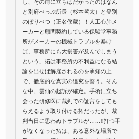
し、その前に立ちはだかったのはなん
と別府べっぷ所長（杉本哲太）と登別
のぼりべつ（正名僕蔵）！人工心肺メ
ーカーと顧問契約している保駿堂事務
所がメーカーの機械トラブルを暴け
ば、事務所にも大損害が及んでしまう
という。拓は事務所の不利益になる結
論を出せば解雇されるのを承知の上
で、徹底的な真実の追究を誓う。そん
な中、雲仙の起訴が確定。手術に立ち
会った研修医に裁判での証言をしても
らえるよう取り付ける拓だったが、裁
判当日に思わぬトラブルが……!!打つ手
がなくなった拓は、ある意外な場所で