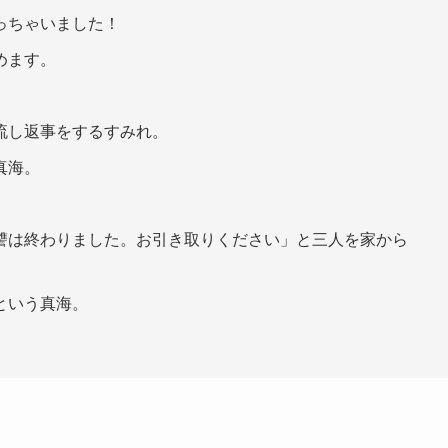
っちゃいました！
めます。
流し返事をするすみれ。
真海。
讐は終わりました。お引き取りください」と三人を家から
という真海。
。