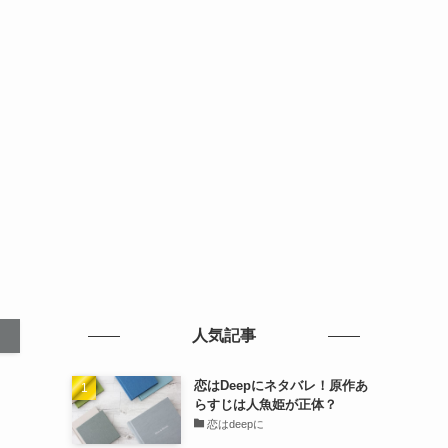
人気記事
恋はDeepにネタバレ！原作あ
らすじは人魚姫が正体？
恋はdeepに