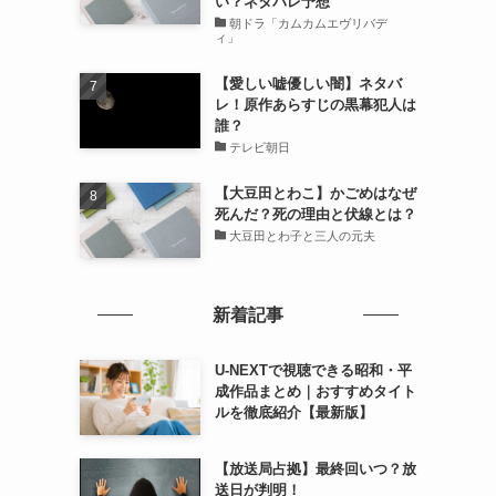
い？ネタバレ予想
朝ドラ「カムカムエヴリバデ
ィ」
【愛しい嘘優しい闇】ネタバ
レ！原作あらすじの黒幕犯人は
誰？
テレビ朝日
【大豆田とわこ】かごめはなぜ
死んだ？死の理由と伏線とは？
大豆田とわ子と三人の元夫
新着記事
U-NEXTで視聴できる昭和・平
成作品まとめ｜おすすめタイト
ルを徹底紹介【最新版】
【放送局占拠】最終回いつ？放
送日が判明！