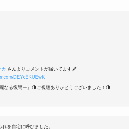
オカ
さんよりコメントが届いてます🖋
tter.com/DEYcEKUEwK
麗なる復讐ー』🌗ご視聴ありがとうございました！🌗
みれを自宅に呼びました。