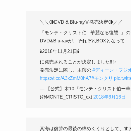
＼＼🌗DVD & Blu-ray📀発売決定🌗／／
『モンテ・クリスト伯 –華麗なる復讐–』の
DVD&Blu-rayが、それぞれBOXとなって
🕯2018年11月21日🕯
に発売されることが決定しました‼️✨
発売決定に際し、主演の
#ディーン・フジ
https://t.co/A3xZmM0hA7
#モンクリ
pic.twi
— 【公式】木10『モンテ・クリスト伯ー華
(@MONTE_CRISTO_cx)
2018年6月16日
真海は復讐の最後の締めくくりとして、す