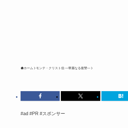
ホーム
モンテ・クリスト伯 ―華麗なる復讐―
#ad #PR #スポンサー