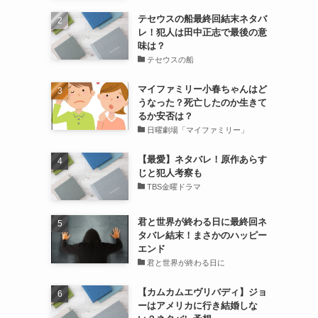
テセウスの船最終回結末ネタバ
レ！犯人は田中正志で最後の意
味は？
テセウスの船
マイファミリー小春ちゃんはど
うなった？死亡したのか生きて
るか安否は？
日曜劇場「マイファミリー」
【最愛】ネタバレ！原作あらす
じと犯人考察も
TBS金曜ドラマ
君と世界が終わる日に最終回ネ
タバレ結末！まさかのハッピー
エンド
君と世界が終わる日に
【カムカムエヴリバディ】ジョ
ーはアメリカに行き結婚しな