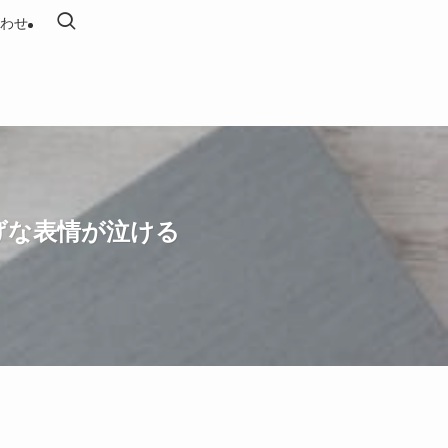
わせ
げな表情が泣ける