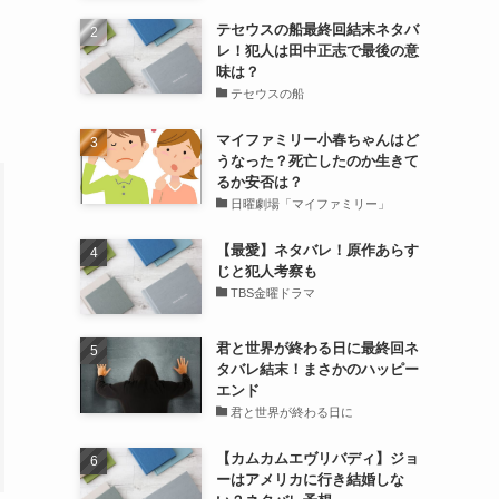
テセウスの船最終回結末ネタバ
レ！犯人は田中正志で最後の意
味は？
テセウスの船
マイファミリー小春ちゃんはど
うなった？死亡したのか生きて
るか安否は？
日曜劇場「マイファミリー」
【最愛】ネタバレ！原作あらす
じと犯人考察も
TBS金曜ドラマ
君と世界が終わる日に最終回ネ
タバレ結末！まさかのハッピー
エンド
君と世界が終わる日に
【カムカムエヴリバディ】ジョ
ーはアメリカに行き結婚しな