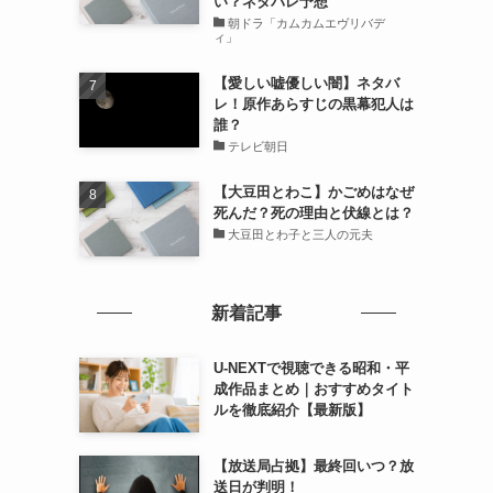
い？ネタバレ予想
朝ドラ「カムカムエヴリバデ
ィ」
【愛しい嘘優しい闇】ネタバ
レ！原作あらすじの黒幕犯人は
誰？
テレビ朝日
【大豆田とわこ】かごめはなぜ
死んだ？死の理由と伏線とは？
大豆田とわ子と三人の元夫
新着記事
U-NEXTで視聴できる昭和・平
成作品まとめ｜おすすめタイト
ルを徹底紹介【最新版】
【放送局占拠】最終回いつ？放
送日が判明！