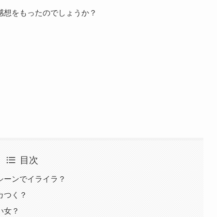
感想をもったのでしょうか？
目次
シーンでイライラ？
カつく？
い女？