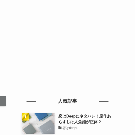
人気記事
恋はDeepにネタバレ！原作あ
らすじは人魚姫が正体？
恋はdeepに