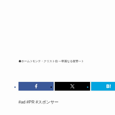
ホーム
モンテ・クリスト伯 ―華麗なる復讐―
#ad #PR #スポンサー