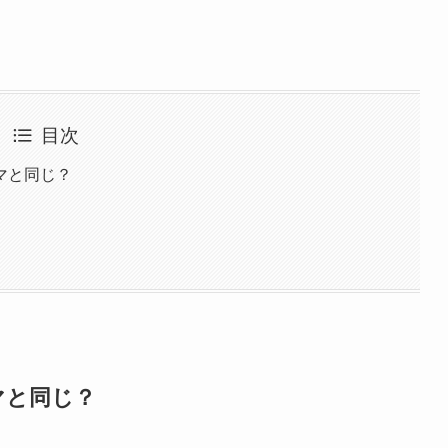
目次
マと同じ？
マと同じ？