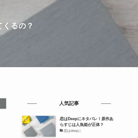
てくるの？
人気記事
恋はDeepにネタバレ！原作あ
らすじは人魚姫が正体？
恋はdeepに