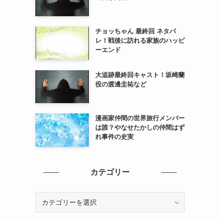
チョッちゃん 最終回 ネタバ
レ！戦後に訪れる家族のハッピ
ーエンド
大追跡最終回キャスト！坂崎蘭
役の渡邊圭祐など
漫画家仲間の世界旅行メンバー
は誰？やなせたかしの仲間はず
れ事件の史実
カテゴリー
カ
テ
ゴ