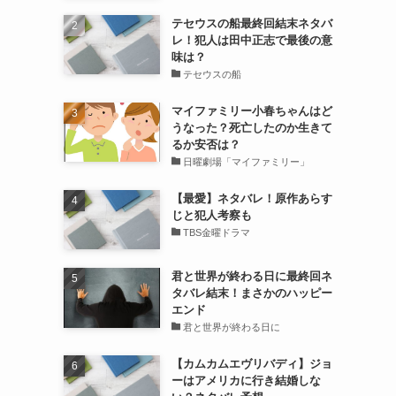
テセウスの船最終回結末ネタバ
レ！犯人は田中正志で最後の意
味は？
テセウスの船
マイファミリー小春ちゃんはど
うなった？死亡したのか生きて
るか安否は？
日曜劇場「マイファミリー」
【最愛】ネタバレ！原作あらす
じと犯人考察も
TBS金曜ドラマ
君と世界が終わる日に最終回ネ
タバレ結末！まさかのハッピー
エンド
君と世界が終わる日に
【カムカムエヴリバディ】ジョ
ーはアメリカに行き結婚しな