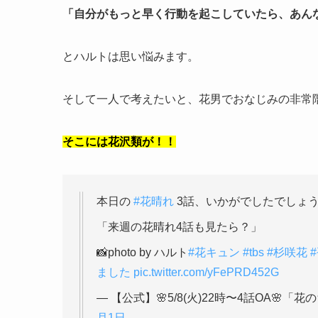
「自分がもっと早く行動を起こしていたら、あん
とハルトは思い悩みます。
そして一人で考えたいと、花男でおなじみの非常
そこには花沢類が！！
本日の
#花晴れ
3話、いかがでしたでしょう
「来週の花晴れ4話も見たら？」
📸photo by ハルト
#花キュン
#tbs
#杉咲花
ました
pic.twitter.com/yFePRD452G
— 【公式】🌸5/8(火)22時〜4話OA🌸「花のち晴
月1日