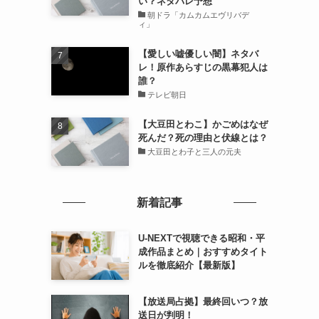
い？ネタバレ予想
朝ドラ「カムカムエヴリバデ
ィ」
【愛しい嘘優しい闇】ネタバ
レ！原作あらすじの黒幕犯人は
誰？
テレビ朝日
【大豆田とわこ】かごめはなぜ
死んだ？死の理由と伏線とは？
大豆田とわ子と三人の元夫
新着記事
U-NEXTで視聴できる昭和・平
成作品まとめ｜おすすめタイト
ルを徹底紹介【最新版】
【放送局占拠】最終回いつ？放
送日が判明！