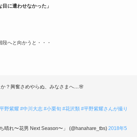
な目に遭わせなかった」
階段へと向かうと・・・
か？興奮さめやらぬ、みなさまへ…🌸
#平野紫耀
#中川大志
#小栗旬
#花沢類
#平野紫耀さんが撮り
れ〜花男 Next Season〜」 (@hanahare_tbs)
2018年5