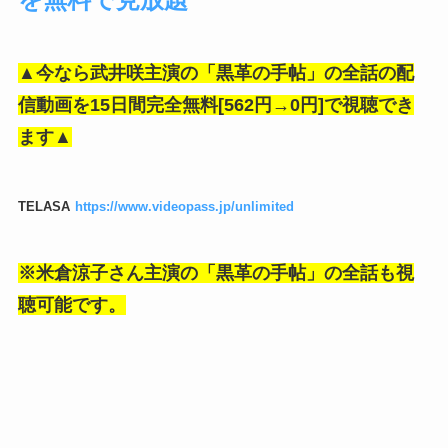
▲今なら武井咲主演の「黒革の手帖」の全話の配
信動画を15日間完全無料[562円→0円]で視聴でき
ます▲
TELASA
https://www.videopass.jp/unlimited
※米倉涼子さん主演の「黒革の手帖」の全話も視
聴可能です。