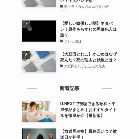
い？ネタバレ予想
朝ドラ「カムカムエヴリバデ
ィ」
【愛しい嘘優しい闇】ネタバ
レ！原作あらすじの黒幕犯人は
誰？
テレビ朝日
【大豆田とわこ】かごめはなぜ
死んだ？死の理由と伏線とは？
大豆田とわ子と三人の元夫
新着記事
U-NEXTで視聴できる昭和・平
成作品まとめ｜おすすめタイト
ルを徹底紹介【最新版】
【放送局占拠】最終回いつ？放
送日が判明！