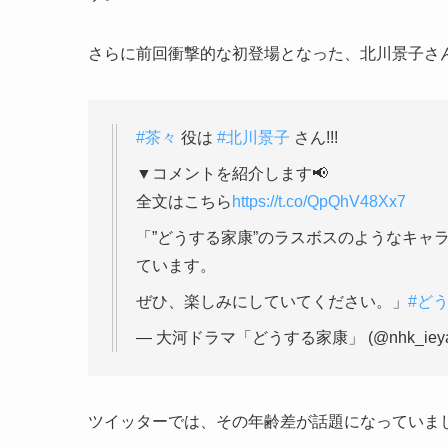
さらに前回衝撃的な初登場となった、北川景子さ
#茶々
役は
#北川景子
さん!!!
▼コメントを紹介します📢
全文はこちら
https://t.co/QpQhV48Xx7
「”どうする家康”のラスボスのようなキャ
ています。
ぜひ、楽しみにしていてください。」
#ど
— 大河ドラマ「どうする家康」 (@nhk_ieya
ツイッターでは、その年齢差が話題になっていま