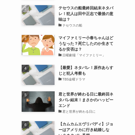
テセウスの船最終回結末ネタバ
レ！犯人は田中正志で最後の意
味は？
テセウスの船
マイファミリー小春ちゃんはど
）
うなった？死亡したのか生きて
るか安否は？
日曜劇場「マイファミリー」
【最愛】ネタバレ！原作あらす
じと犯人考察も
TBS金曜ドラマ
君と世界が終わる日に最終回ネ
タバレ結末！まさかのハッピー
エンド
君と世界が終わる日に
【カムカムエヴリバディ】ジョ
ーはアメリカに行き結婚しな