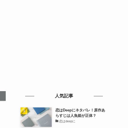
人気記事
恋はDeepにネタバレ！原作あ
らすじは人魚姫が正体？
恋はdeepに