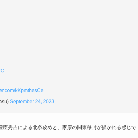
wO
tter.com/kKpmthesCe
su)
September 24, 2023
、豊臣秀吉による北条攻めと、家康の関東移封が描かれる感じで