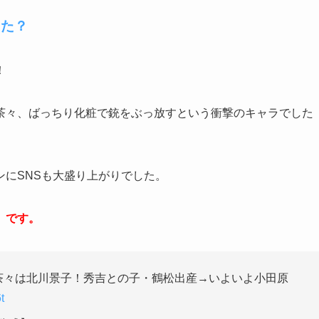
った？
！
茶々、ばっちり化粧で銃をぶっ放すという衝撃のキャラでした
にSNSも大盛り上がりでした。
）です。
 茶々は北川景子！秀吉との子・鶴松出産→いよいよ小田原
t