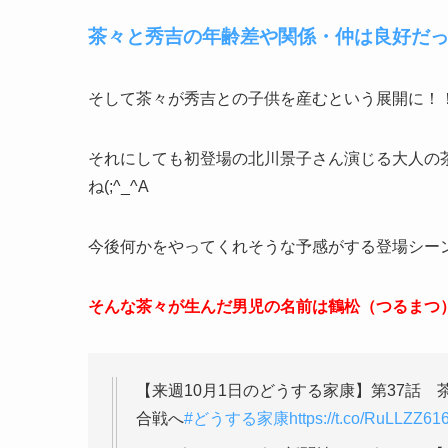
茶々と秀吉の年齢差や関係・仲は良好だ
そして茶々が秀吉との子供を産むという展開に！
それにしても初登場の北川景子さん演じる大人の
ね(;^_^A
今後何かをやってくれそうな予感がする登場シーン
そんな茶々が生んだ男児の名前は鶴松（つるまつ
【来週10月1日のどうする家康】第37話
合戦へ
#どうする家康
https://t.co/RuLLZZ616