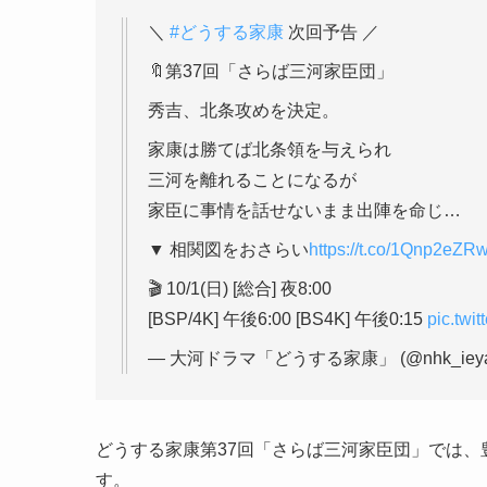
＼
#どうする家康
次回予告 ／
🔖第37回「さらば三河家臣団」
秀吉、北条攻めを決定。
家康は勝てば北条領を与えられ
三河を離れることになるが
家臣に事情を話せないまま出陣を命じ…
▼ 相関図をおさらい
https://t.co/1Qnp2eZR
🎬 10/1(日) [総合] 夜8:00
[BSP/4K] 午後6:00 [BS4K] 午後0:15
pic.twi
— 大河ドラマ「どうする家康」 (@nhk_ieya
どうする家康第37回「さらば三河家臣団」では
す。