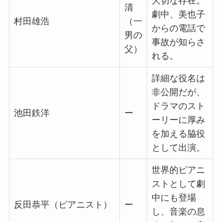
大切な存在。
清
劇中、美也子
村田雄浩
（一
からの電話で
男の
事故が知らさ
父）
れる。
詳細な役名は
非公開だが、
ドラマのスト
池田鉄洋
ー
ーリーに厚み
を加える脇役
として出演。
世界的ピアニ
ストとして劇
中にも登場
反田恭平（ピアニスト）
ー
し、音楽の息