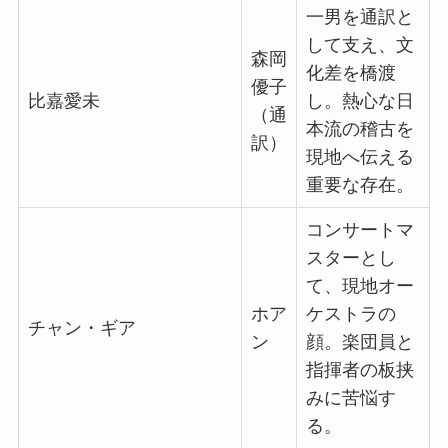
一男を通訳と
して支え、文
森岡
化差を橋渡
優子
比嘉愛未
し。熱心な日
（通
本流の稽古を
訳）
現地へ伝える
重要な存在。
コンサートマ
スターとし
て、現地オー
ホア
ケストラの
チャン・ギア
ン
顔。楽団員と
指揮者の板挟
みに苦悩す
る。