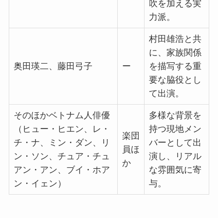
吹を加える実
力派。
村田雄浩と共
に、家族関係
奥田瑛二、藤田弓子
ー
を描写する重
要な脇役とし
て出演。
そのほかベトナム人俳優
多様な背景を
（ヒュー・ヒエン、レ・
持つ現地メン
楽団
チ・ナ、ミン・ダン、リ
バーとして出
員ほ
ン・ソン、チュア・チュ
演し、リアル
か
アン・アン、ブイ・ホア
な雰囲気に寄
ン・イェン）
与。