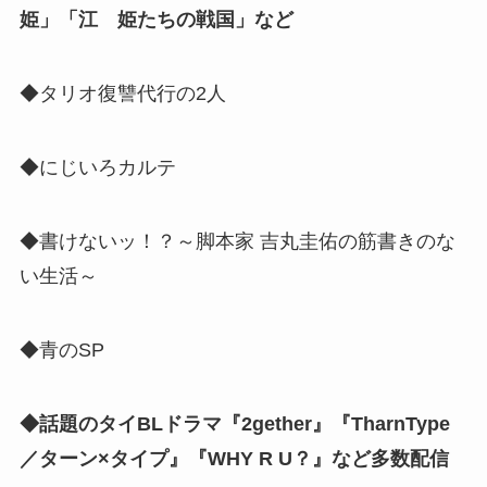
姫」「江 姫たちの戦国」など
◆タリオ復讐代行の2人
◆にじいろカルテ
◆書けないッ！？～脚本家 吉丸圭佑の筋書きのな
い生活～
◆青のSP
◆話題のタイBLドラマ『2gether』『TharnType
／ターン×タイプ』『WHY R U？』など多数配信