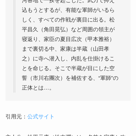
河各地で一揆を起こした。武力で抑え
込もうとするが、有能な軍師がいるら
しく、すべての作戦が裏目に出る。松
平昌久（角田晃弘）など周囲の領主が
寝返り、家臣の夏目広次（甲本雅裕）
まで裏切る中、家康は半蔵（山田孝
之）に寺へ潜入し、内乱を仕掛けるこ
とを命じる。そこで半蔵が目にした空
誓（市川右團次）を補佐する、“軍師”の
正体とは…。
引用元：
公式サイト