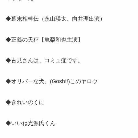
◆幕末相棒伝（
永山瑛太、向井理出演
）
◆正義の天秤【亀梨和也主演】
◆古見さんは、コミュ症です。
◆オリバーな犬、(Gosh!!)このヤロウ
◆きれいのくに
◆いいね光源氏くん