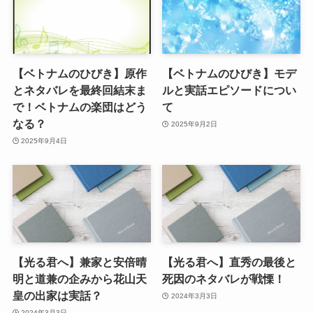
【ベトナムのひびき】原作
【ベトナムのひびき】モデ
とネタバレを最終回結末ま
ルと実話エピソードについ
で！ベトナムの楽団はどう
て
なる？
2025年9月2日
2025年9月4日
【光る君へ】兼家と安倍晴
【光る君へ】直秀の最後と
明と道兼の企みから花山天
死因のネタバレが戦慄！
皇の出家は実話？
2024年3月3日
2024年3月3日