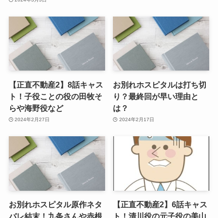
【正直不動産2】8話キャス
お別れホスピタルは打ち切
ト！子役ことの役の田牧そ
り？最終回が早い理由と
らや海野役など
は？
2024年2月27日
2024年2月17日
お別れホスピタル原作ネタ
【正直不動産2】6話キャス
バレ結末！九条さんや赤根
ト！清川役の元子役の美山