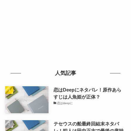
人気記事
恋はDeepにネタバレ！原作あら
すじは人魚姫が正体？
恋はdeepに
テセウスの船最終回結末ネタバ
レ！犯人は田中正志で最後の意味