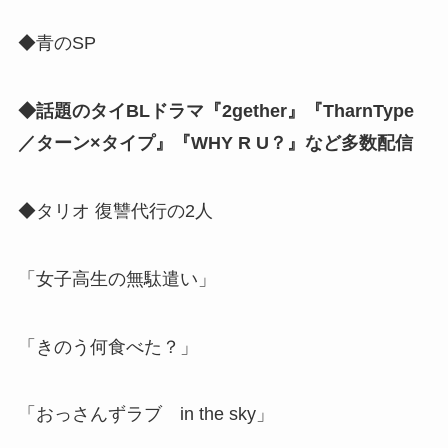
◆青のSP
◆話題のタイBLドラマ『2gether』『TharnType
／ターン×タイプ』『WHY R U？』など多数配信
◆タリオ 復讐代行の2人
「女子高生の無駄遣い」
「きのう何食べた？」
「おっさんずラブ in the sky」