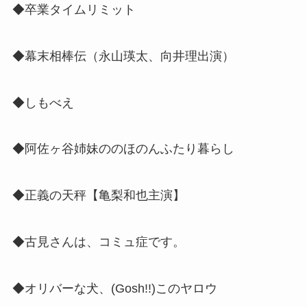
◆卒業タイムリミット
◆幕末相棒伝（
永山瑛太、向井理出演
）
◆しもべえ
◆阿佐ヶ谷姉妹ののほのんふたり暮らし
◆正義の天秤【亀梨和也主演】
◆古見さんは、コミュ症です。
◆オリバーな犬、(Gosh!!)このヤロウ