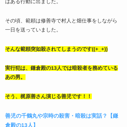
はある行動に出ました。
その頃、範頼は修善寺で村人と畑仕事をしながら
一日を送っていました。
そんな範頼突如殺されてしまうのです((+_+))
実行犯は、鎌倉殿の13人では暗殺者を務めている
あの男。
そう、梶原善さん演じる善児です！！
善児の千鶴丸や宗時の殺害・暗殺は実話？【鎌
倉殿の13人】