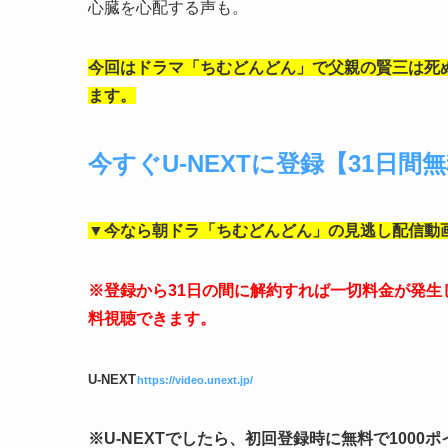
心臓を心配する声も。
今回はドラマ「ちむどんどん」で父親の賢三は死
ます。
今すぐU-NEXTに登録【31日間
▼今なら朝ドラ「ちむどんどん」の見逃し配信動
※登録から31日の間に解約すれば一切料金が発
料視聴できます。
U-NEXT
https://video.unext.jp/
※U-NEXTでしたら、初回登録時に無料で100