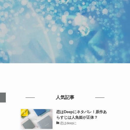
人気記事
恋はDeepにネタバレ！原作あ
らすじは人魚姫が正体？
恋はdeepに