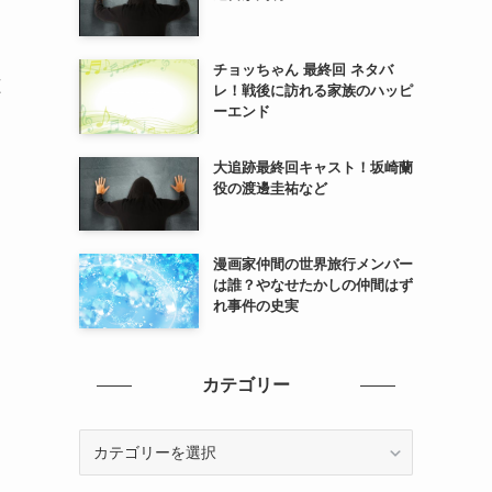
チョッちゃん 最終回 ネタバ
聴
レ！戦後に訪れる家族のハッピ
ーエンド
大追跡最終回キャスト！坂崎蘭
役の渡邊圭祐など
漫画家仲間の世界旅行メンバー
は誰？やなせたかしの仲間はず
れ事件の史実
カテゴリー
カ
テ
ゴ