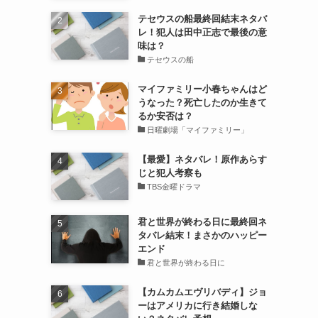
テセウスの船最終回結末ネタバ
レ！犯人は田中正志で最後の意
味は？
テセウスの船
マイファミリー小春ちゃんはど
うなった？死亡したのか生きて
るか安否は？
日曜劇場「マイファミリー」
【最愛】ネタバレ！原作あらす
じと犯人考察も
TBS金曜ドラマ
君と世界が終わる日に最終回ネ
タバレ結末！まさかのハッピー
エンド
君と世界が終わる日に
【カムカムエヴリバディ】ジョ
ーはアメリカに行き結婚しな