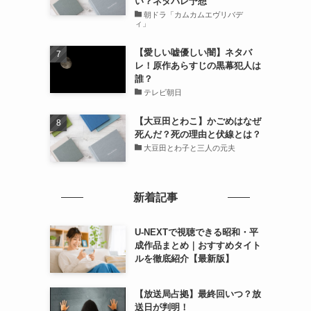
い？ネタバレ予想
朝ドラ「カムカムエヴリバデ
ィ」
【愛しい嘘優しい闇】ネタバ
レ！原作あらすじの黒幕犯人は
誰？
テレビ朝日
【大豆田とわこ】かごめはなぜ
死んだ？死の理由と伏線とは？
大豆田とわ子と三人の元夫
新着記事
U-NEXTで視聴できる昭和・平
成作品まとめ｜おすすめタイト
ルを徹底紹介【最新版】
【放送局占拠】最終回いつ？放
送日が判明！