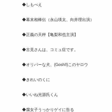
◆しもべえ
◆幕末相棒伝（
永山瑛太、向井理出演
）
◆正義の天秤【亀梨和也主演】
◆古見さんは、コミュ症です。
◆オリバーな犬、(Gosh!!)このヤロウ
◆きれいのくに
◆いいね光源氏くん
◆腐女子うっかりゲイに告る