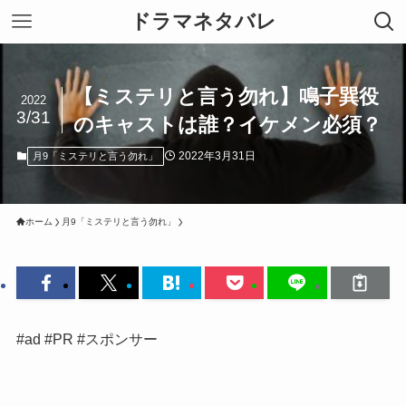
ドラマネタバレ
【ミステリと言う勿れ】鳴子巽役
2022
3/31
のキャストは誰？イケメン必須？
2022年3月31日
月9「ミステリと言う勿れ」
ホーム
月9「ミステリと言う勿れ」
#ad #PR #スポンサー