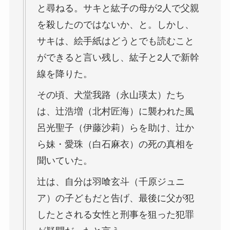
と尋ねる。サキと紘子の母が2人で父親
を殺したのではないか、と。しかし、
サキは、絵手紙はどうとでも読むこと
ができると言い残し、紘子と2人で新幹
線を降りた。
その頃、犬堂我路（永山瑛太）たち
は、辻浩増（北村匠海）に襲われた風
呂光聖子（伊藤沙莉）らを助け、辻か
ら妹・愛珠（白石麻衣）の死の真相を
聞いていた。
辻は、自分は羽喰玄斗（千原ジュニ
ア）の子どもだと告げ、最後に父が犯
したとされる女性と刑事を狙った犯罪