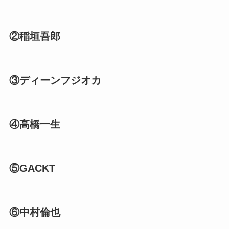
②稲垣吾郎
③ディーンフジオカ
④高橋一生
⑤GACKT
⑥中村倫也