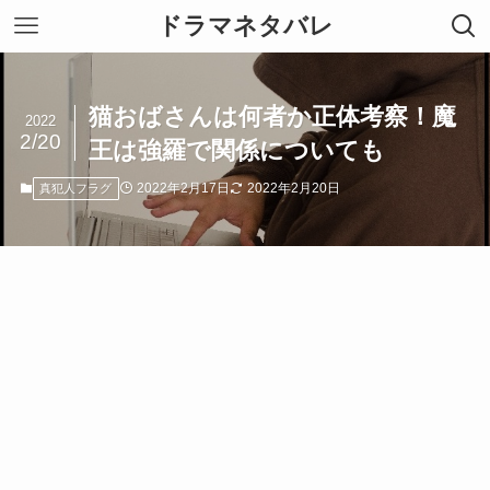
ドラマネタバレ
猫おばさんは何者か正体考察！魔
2022
2/20
王は強羅で関係についても
2022年2月17日
2022年2月20日
真犯人フラグ