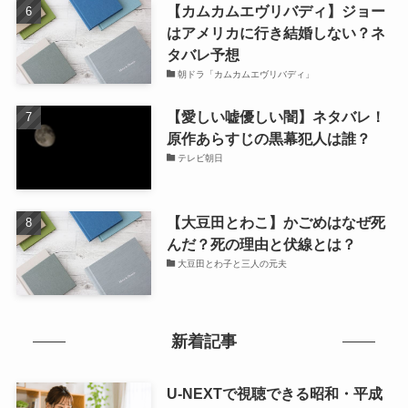
【カムカムエヴリバディ】ジョー
はアメリカに行き結婚しない？ネ
タバレ予想
朝ドラ「カムカムエヴリバディ」
【愛しい嘘優しい闇】ネタバレ！
原作あらすじの黒幕犯人は誰？
テレビ朝日
【大豆田とわこ】かごめはなぜ死
んだ？死の理由と伏線とは？
大豆田とわ子と三人の元夫
新着記事
U-NEXTで視聴できる昭和・平成