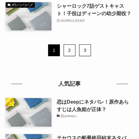
シャーロック7話ゲストキャス
月9シャーロック
ト！子役はディーンの幼少期役？
2019年11月18日
1
2
3
人気記事
恋はDeepにネタバレ！原作あら
すじは人魚姫が正体？
恋はdeepに
テセウスの船最終回結末ネタバ