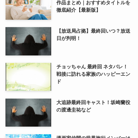
作品まとめ｜おすすめタイトルを
徹底紹介【最新版】
【放送局占拠】最終回いつ？放送
日が判明！
チョッちゃん 最終回 ネタバレ！
戦後に訪れる家族のハッピーエン
ド
大追跡最終回キャスト！坂崎蘭役
の渡邊圭祐など
漫画家仲間の世界旅行メンバーは