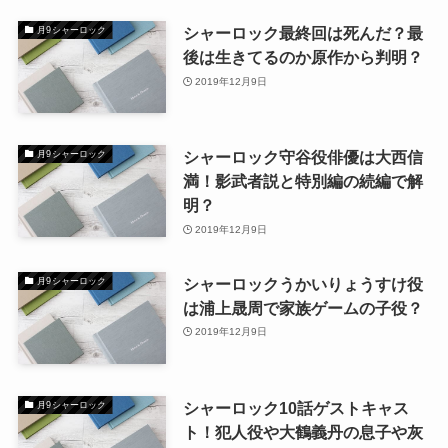
シャーロック最終回は死んだ？最
月9シャーロック
後は生きてるのか原作から判明？
2019年12月9日
シャーロック守谷役俳優は大西信
月9シャーロック
満！影武者説と特別編の続編で解
明？
2019年12月9日
シャーロックうかいりょうすけ役
月9シャーロック
は浦上晟周で家族ゲームの子役？
2019年12月9日
シャーロック10話ゲストキャス
月9シャーロック
ト！犯人役や大鶴義丹の息子や灰