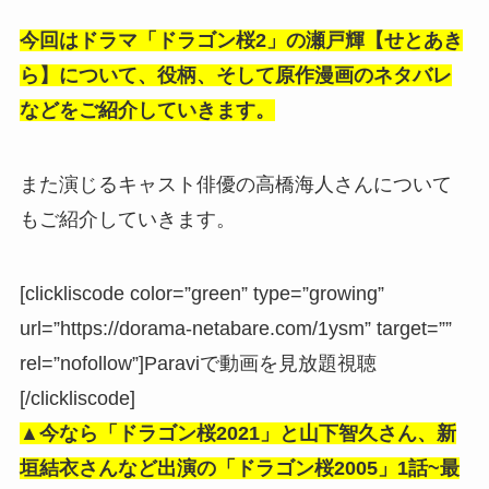
今回はドラマ「ドラゴン桜2」の瀬戸輝【せとあき
ら】について、役柄、そして原作漫画のネタバレ
などをご紹介していきます。
また演じるキャスト俳優の高橋海人さんについて
もご紹介していきます。
[clickliscode color=”green” type=”growing”
url=”https://dorama-netabare.com/1ysm” target=””
rel=”nofollow”]Paraviで動画を見放題視聴
[/clickliscode]
▲今なら「ドラゴン桜2021」と山下智久さん、新
垣結衣さんなど出演の「ドラゴン桜2005」
1話~最