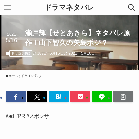
ドラマネタバレ
瀬戸輝【せとあきら】ネタバレ原
2021
5/16
作！山下智久の矢島ポジ？
2021年5月15日
2021年5月16日
ドラゴン桜2
ホーム
ドラゴン桜2
#ad #PR #スポンサー