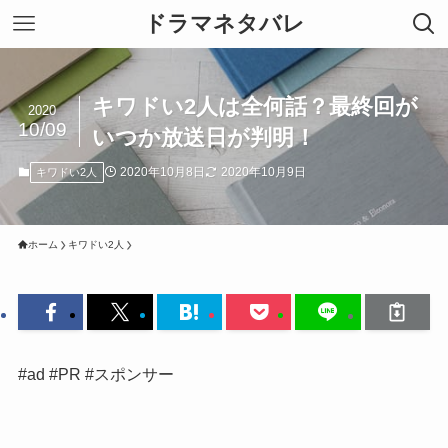
ドラマネタバレ
キワドい2人は全何話？最終回が
2020
10/09
いつか放送日が判明！
2020年10月8日
2020年10月9日
キワドい2人
ホーム
キワドい2人
#ad #PR #スポンサー