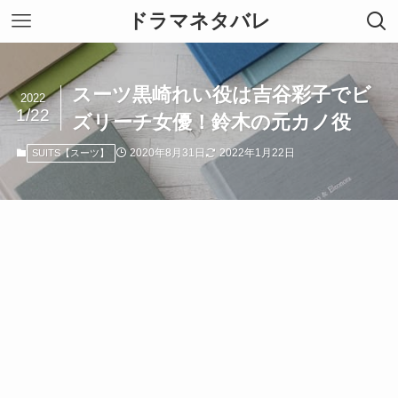
ドラマネタバレ
スーツ黒崎れい役は吉谷彩子でビ
2022
1/22
ズリーチ女優！鈴木の元カノ役
2020年8月31日
2022年1月22日
SUITS【スーツ】