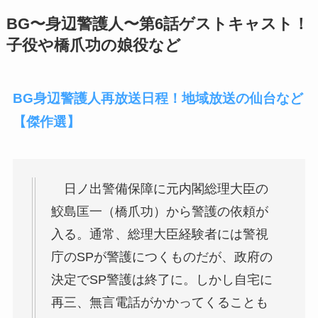
BG〜身辺警護人〜第6話ゲストキャスト！
子役や橋爪功の娘役など
BG身辺警護人再放送日程！地域放送の仙台など
【傑作選】
日ノ出警備保障に元内閣総理大臣の
鮫島匡一（橋爪功）から警護の依頼が
入る。通常、総理大臣経験者には警視
庁のSPが警護につくものだが、政府の
決定でSP警護は終了に。しかし自宅に
再三、無言電話がかかってくることも