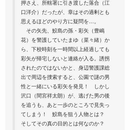
押さえ、所轄署に引き渡した落合（江
口洋介）だったが、章はその過剰とも
思えるほどのやり方に疑問を…。
その矢先、鮫島の孫・彩矢（豊嶋
花）を警護していたまゆ（菜々緒）か
ら、下校時刻を一時間以上経過しても
彩矢が帰宅しないと連絡が入る。誘拐
されたのではないかと、身辺警護課総
出で周辺を捜索すると、公園で謎の男
性と一緒にいる彩矢を発見！ しかし
沢口（間宮祥太朗）が、逃げた男の後
を追うも、あと一歩のところで見失っ
てしまう！ 鮫島を狙う人物とは？
そしてその真の目的とは何なのか？