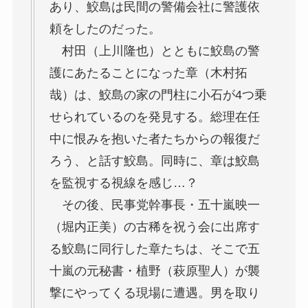
あり、鮫島は民間の警備会社に警護依
頼をしたのだった。
村田（上川隆也）とともに鮫島の警
護にあたることになった章（木村拓
哉）は、鮫島の家の門柱に小石が4つ乗
せられているのを発見する。総理在任
中に恨みを抱いた者たちからの報復だ
ろう、と話す鮫島。同時に、章は鮫島
を監視する視線を感じ…？
その後、民事党幹事長・五十嵐映一
（堀内正美）の古稀を祝う会に出席す
る鮫島に同行した章たちは、そこで五
十嵐の元秘書・植野（萩原聖人）が襲
撃にやってくる現場に遭遇。男を取り