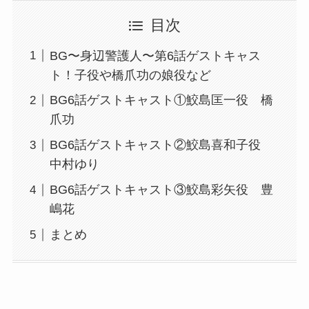
目次
BG〜身辺警護人〜第6話ゲストキャス
ト！子役や橋爪功の娘役など
BG6話ゲストキャスト①鮫島匡一役 橋
爪功
BG6話ゲストキャスト②鮫島喜和子役
中村ゆり
BG6話ゲストキャスト③鮫島彩矢役 豊
嶋花
まとめ