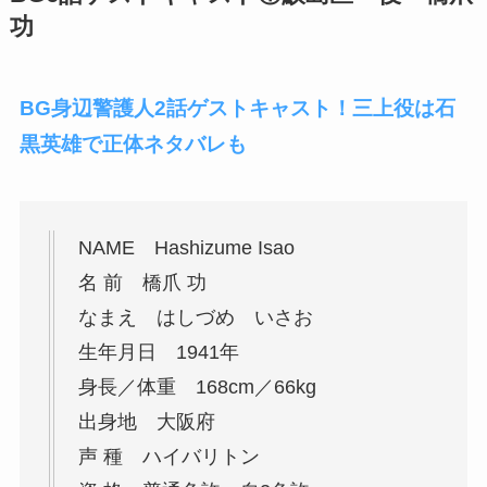
功
BG身辺警護人2話ゲストキャスト！三上役は石
黒英雄で正体ネタバレも
NAME Hashizume Isao
名 前 橋爪 功
なまえ はしづめ いさお
生年月日 1941年
身長／体重 168cm／66kg
出身地 大阪府
声 種 ハイバリトン