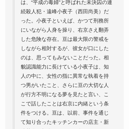
は、“平成の毒婦”と呼ばれた未決囚の連
続殺人犯・遠峰小夜子（西田尚美）だ
った。小夜子といえば、かつて刑務所
にいながら人身を操り、右京さえ翻弄
した危険な存在。亘は最大限の警戒を
しながら相対するが、彼女が口にした
のは、思ってもみないことだった。相
貌認識能力に長けている小夜子は、知
人の中に、女性の指に異常な執着を持
つ男がいたこと、さらに亘の大切な人
が行方不明になる夢を見たと言い、こ
こで話したことは右京に内緒という条
件をつける。亘は、以前、事件を通じ
て知り合ったキッチンカーの店主・新