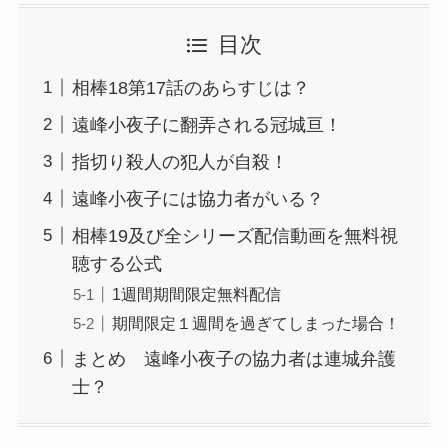
目次
相棒18第17話のあらすじは？
遠峰小夜子に翻弄される冠城亘！
指切り殺人の犯人が自殺！
遠峰小夜子には協力者がいる？
相棒19及び全シリーズ配信動画を無料視
聴する公式
1週間期間限定無料配信
期間限定１週間を過ぎてしまった場合！
まとめ 遠峰小夜子の協力者は連城弁護
士？