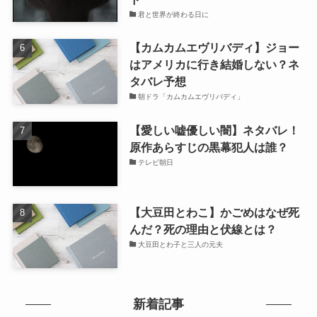
君と世界が終わる日に
【カムカムエヴリバディ】ジョー
はアメリカに行き結婚しない？ネ
タバレ予想
朝ドラ「カムカムエヴリバディ」
【愛しい嘘優しい闇】ネタバレ！
原作あらすじの黒幕犯人は誰？
テレビ朝日
【大豆田とわこ】かごめはなぜ死
んだ？死の理由と伏線とは？
大豆田とわ子と三人の元夫
新着記事