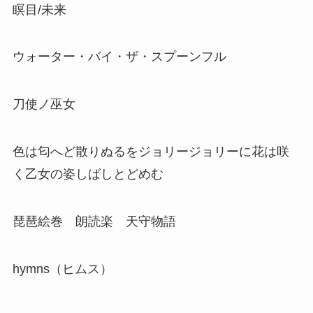
瞑目/未来
ウォーター・バイ・ザ・スプーンフル
刀使ノ巫女
色は匂へど散りぬるをジョリージョリーに花は咲
く乙女の姿しばしとどめむ
琵琶絵巻 朗読楽 天守物語
hymns（ヒムス）