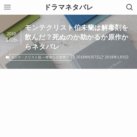
ドラマネタバレ
モンテクリスト伯未蘭は解毒剤を
2019
飲んだ？死ぬのか助かるか原作か
1/05
らネタバレ
2018年6月7日
2019年1月5日
モンテ・クリスト伯 ―華麗なる復讐―