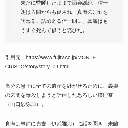
未だに昏睡したままで面会謝絶。信一
朗は入間からも促され、真海の別荘を
訪ねる。詰め寄る信一朗に、真海はも
うすぐ死んで償うと詫びた。
引用元：https://www.fujitv.co.jp/MONTE-
CRISTO/story/story_09.html
自分の息子に全ての遺産を継がせるために、義娘
の未蘭を毒殺しようと計画した恐ろしい瑛理奈
（山口紗弥加）。
真海は事前に貞吉（伊武雅刀）に話を聞き、未蘭