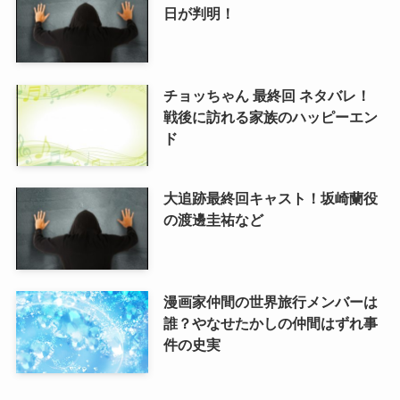
日が判明！
チョッちゃん 最終回 ネタバレ！
戦後に訪れる家族のハッピーエン
ド
大追跡最終回キャスト！坂崎蘭役
の渡邊圭祐など
漫画家仲間の世界旅行メンバーは
誰？やなせたかしの仲間はずれ事
件の史実