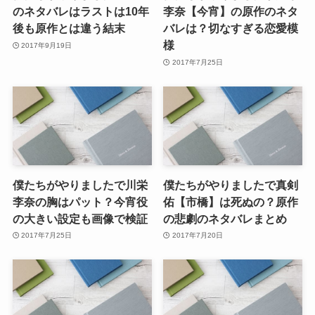
のネタバレはラストは10年
李奈【今宵】の原作のネタ
後も原作とは違う結末
バレは？切なすぎる恋愛模
様
2017年9月19日
2017年7月25日
僕たちがやりましたで川栄
僕たちがやりましたで真剣
李奈の胸はパット？今宵役
佑【市橋】は死ぬの？原作
の大きい設定も画像で検証
の悲劇のネタバレまとめ
2017年7月25日
2017年7月20日