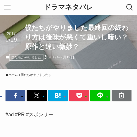
ドラマネタバレ
僕たちがやりました最終回の終わ
2017
り方は後味が悪くて重いし暗い？
9/19
原作と違い微妙？
2017年9月19日
僕たちがやりました
ホーム
僕たちがやりました
#ad #PR #スポンサー