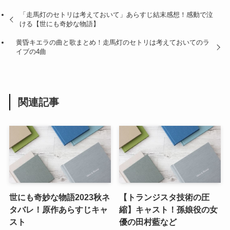
「走馬灯のセトリは考えておいて」あらすじ結末感想！感動で泣
ける【世にも奇妙な物語】
黄昏キエラの曲と歌まとめ！走馬灯のセトリは考えておいてのラ
イブの4曲
関連記事
世にも奇妙な物語2023秋ネ
【トランジスタ技術の圧
タバレ！原作あらすじキャ
縮】キャスト！孫娘役の女
スト
優の田村藍など