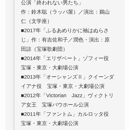
公演「終われない男たち」
作：鈴木聡（ラッパ屋）／演出：鵜山
仁（文学座）
■2017年「ふるあめりかに袖はぬらさ
じ」作：有吉佐和子／潤色・演出：原
田諒（宝塚歌劇団）
■2014年「エリザベート」ゾフィー役
宝塚・東京・大劇場公演
■2013年「オーシャンズⅡ」クイーンダ
イアナ役 宝塚・東京・大劇場公演
■2012年「Victorian Jazz」ヴィクトリ
ア女王 宝塚バウホール公演
■2011年「ファントム」カルロッタ役
宝塚・東京・大劇場公演