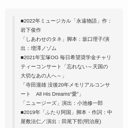
■2022年ミュージカル「永遠物語」作：
岩下俊作
「しあわせのタネ」脚本：坂口理子/演
出：増澤ノゾム
■2021年宝塚OG 毎日希望奨学金チャリ
ティーコンサート「忘れない～天国の
大切なあの人へ～」
「寺田瀧雄 没後20年メモリアルコンサ
ート All His Dreams“愛”」
「ニュージーズ」演出：小池修一郎
■2019年「ふたり阿国」脚本・作詞：中
屋敷法仁／演出：田尾下哲(明治座)