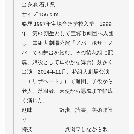
出身地 石川県
サイズ 156ｃｍ
略歴 1997年宝塚音楽学校入学。1999
年、第85期生として宝塚歌劇団へ入団
し、雪組大劇場公演「ノバ・ボサ・ノ
バ」で初舞台を踏む。その後花組に配
属、娘役として華やかな舞台に数多く
出演。2014年11月、花組大劇場公演
「エリザベート」にて退団。子役から
老人、浮浪者、天使から悪魔まで幅広
く演じた。
趣味 散歩、読書、美術館巡
り
特技 三点倒立しながら歌