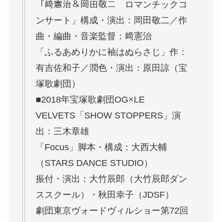
「﨑憲治＆岡田敬二 ロマンチックコ
ンサート」構成・演出：岡田敬二／作
曲・編曲・音楽監督：﨑憲治
「ふるあめりかに袖はぬらさじ」作：
有吉佐和子／潤色・演出：原田諒（宝
塚歌劇団）
■2018年宝塚歌劇団OG×LE
VELVETS「SHOW STOPPERS」演
出：三木章雄
「Focus」脚本・構成：大西大輔
（STARS DANCE STUDIO）
振付・演出：大竹辰郎（大竹辰郎ダン
ススクール）​・秋田幸子（JDSF）
劇団東京ヴォードヴィルショー第72回