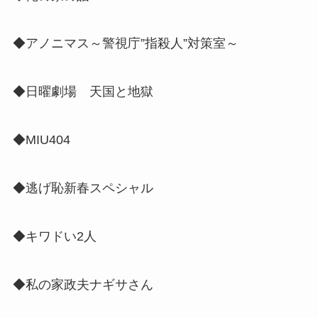
◆アノニマス～警視庁”指殺人”対策室～
◆日曜劇場 天国と地獄
◆MIU404
◆逃げ恥新春スペシャル
◆キワドい2人
◆私の家政夫ナギサさん