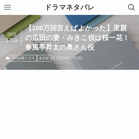
ドラマネタバレ
【100万回言えばよかった】里親
2023
の広田の妻・みきこ役は桜一花！
1/13
春風亭昇太の奥さん役
2023年1月13日
TBS金曜ドラマ
未分類