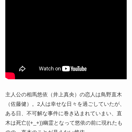
主人公の相馬悠依（井上真央）の恋人は鳥野直木
（佐藤健）。2人は幸せな日々を過ごしていたが、
ある日、不可解な事件に巻き込まれていまい、直
木は死亡((+_+))幽霊となって悠依の前に現れたも