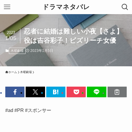
ドラマネタバレ
忍者に結婚は難しい小夜【さよ】
2023
1/05
役は吉谷彩子！ビズリーチ女優
2023年1月5日
木曜劇場
ホーム
木曜劇場
#ad #PR #スポンサー