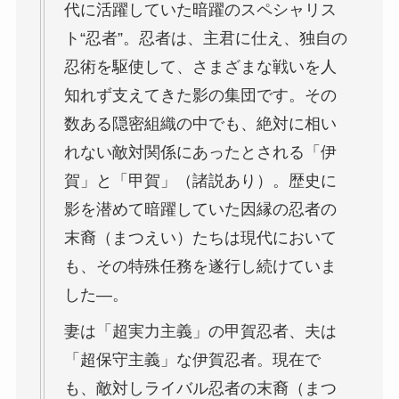
代に活躍していた暗躍のスペシャリス
ト“忍者”。忍者は、主君に仕え、独自の
忍術を駆使して、さまざまな戦いを人
知れず支えてきた影の集団です。その
数ある隠密組織の中でも、絶対に相い
れない敵対関係にあったとされる「伊
賀」と「甲賀」（諸説あり）。歴史に
影を潜めて暗躍していた因縁の忍者の
末裔（まつえい）たちは現代において
も、その特殊任務を遂行し続けていま
した―。
妻は「超実力主義」の甲賀忍者、夫は
「超保守主義」な伊賀忍者。現在で
も、敵対しライバル忍者の末裔（まつ