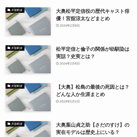
大奥松平定信役の歴代キャスト俳
木曜劇場
優！宮舘涼太などまとめ
2024年2月8日
松平定信と倫子の関係が幼馴染は
木曜劇場
実話？史実とは？
2024年2月8日
【大奥】松島の最後の死因とは？
木曜劇場
どんな人か生涯まとめ
2024年2月1日
大奥葉山貞之助【さだのすけ】の
木曜劇場
実在モデルは歴史上にいる？