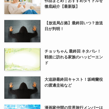
作品まとめ｜おすすめタイトルを
徹底紹介【最新版】
【放送局占拠】最終回いつ？放送
日が判明！
チョッちゃん 最終回 ネタバレ！
戦後に訪れる家族のハッピーエン
ド
大追跡最終回キャスト！坂崎蘭役
の渡邊圭祐など
漫画家仲間の世界旅行メンバーは