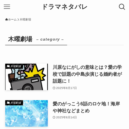
ドラマネタバレ
ホーム
木曜劇場
木曜劇場
– category –
川原なにがしの意味とは？愛の学
木曜劇場
校で話題の中島歩演じる婚約者が
話題に！
2025年8月17日
愛のがっこう6話のロケ地！海岸
木曜劇場
や神社などまとめ
2025年8月14日