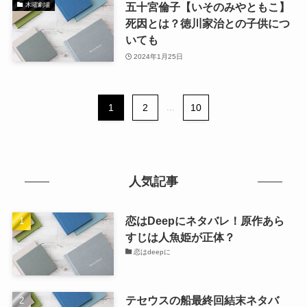
五十宮倫子【いそのみやともこ】
木曜劇場
死因とは？徳川家治との子供につ
いても
2024年1月25日
1
2
...
10
人気記事
恋はDeepにネタバレ！原作あら
すじは人魚姫が正体？
恋はdeepに
テセウスの船最終回結末ネタバ