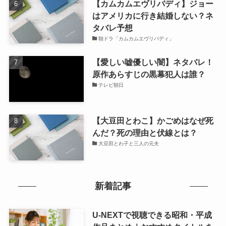
【カムカムエヴリバディ】ジョー
はアメリカに行き結婚しない？ネ
タバレ予想
朝ドラ「カムカムエヴリバディ」
【愛しい嘘優しい闇】ネタバレ！
原作あらすじの黒幕犯人は誰？
テレビ朝日
【大豆田とわこ】かごめはなぜ死
んだ？死の理由と伏線とは？
大豆田とわ子と三人の元夫
新着記事
U-NEXTで視聴できる昭和・平成